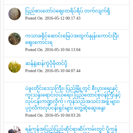
ပြည်စားတော်ပဲဈေးတရိပ်ရိပ် တက်လျက်ရှိ
Posted On: 2016-05-12 00:17:43
ကသာခရိုင်ဆောင်းမြေပဲအထွက်နှုန်းကောင်းပြီး
ဈေးကောင်းရ
Posted On: 2016-05-10 04:13:04
ဆန်နဲ့ဆန်ကွဲပိုမိုတင်ပို့
Posted On: 2016-05-10 04:07:44
ပဲခူးတိုင်းဒေသကြီး၊ ပြည်မြို့တွင် စီးပွားရေးနှင့်
ကူးသန်းရောင်းဝယ်ရေး၊ ပြည်ထောင်စုဝန်ကြီးနှင့်
လုပ်ငန်းကဏ္ဍလိုက် ၊ ကုန်သည်အသင်းအဖွဲ့ များ၊
ပုဂ္ဂလိကလုပ်ငန်းရှင်များ တွေ့ဆုံဆွေးနွေး
Posted On: 2016-05-10 04:03:26
ရန်ကုန်အပြည်ပြည်ဆိုင်ရာဆိပ်ကမ်းတွင် ပို့ကုန်