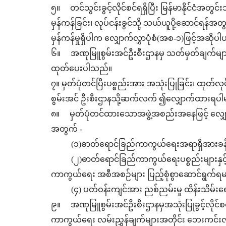
၅။ တင်သွင်းခွင့်လိုင်စင်ရရှိပြီး မြန်မာနိုင်ငံအ
မှန်ကန်ခြင်း၊ လုပ်ငန်းခွင်သို့ သယ်ယူပို့ဆောင်ရန်
မှန်ကန်မှုရှိပါက လျှောက်လွှာပုံစံ(အစ-၁)ဖြင့်အဆ
၆။ အဏုမြူစွမ်းအင်ဦးစီးဌာနမှ သတ်မှတ်ချက်များပြည
ထုတ်ပေးပါသည်။
၇။ မှတ်ပုံတင်ပြီးပစ္စည်းအား အသုံးပြုခြင်း၊ ထုတ်လုပ်ခ
စွမ်းအင် ဦးစီးဌာနသို့ဆက်လက် ၍လျှောက်ထားရပါ
၈။ မှတ်ပုံတင်ထားသောအဖွဲ့အစည်းအနေဖြင့် လျှောက
အတွက် -
(၁)ဓာတ်ရောင်ခြည်ကာကွယ်ရေးအရာရှိအားခန့်
(၂)ဓာတ်ရောင်ခြည်ကာကွယ်ရေးပစ္စည်းများနှ
ကာကွယ်ရေး အစီအစဉ်များ ပြည့်စုံစွာဆောင်ရွက်ရ
(၄) ပတ်ဝန်းကျင်အား ညစ်ညမ်းမှု ထိန်းသိမ်းရ
၉။ အဏုမြူစွမ်းအင်ဦးစီးဌာနမှအသုံးပြုခွင့်လိုင်
ကာကွယ်ရေး လမ်းညွှန်ချက်များအတိုင်း ဘေးကင်းလုံခြ