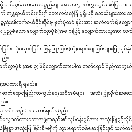
တွင်းသို့ တင်သွင်းလာသောပစ္စည်းများအား လျှောက်လွှာတွင် ဖော်ပြ
အတွက် အန္တရာယ်ကင်းရှင်း၍ ဘေးကင်းလုံခြုံမှုရှိ/မရှိ စသည်များအား
ိုပါပစ္စည်း၏လက်ဝယ်ပိုင်ဆိုင်မှု မှတ်ပုံတင်ခြင်းအား ဆက်လက်၍လျ
့်စုံသော လျှောက်လွှာပုံစံ(အစ-၁)ဖြင့် လျှောက်ထားသူအား လက်ဝယ်ပ
ြင်း၊ သိုလှောင်ခြင်း၊ ဖြန့်ဖြူးခြင်း(သို့)ရောင်းချ ခြင်းများပြုလုပ်
မည်။
်လွှာပုံစံ (အစ-၃)ဖြင့်လျှောက်ထားပါက ဓာတ်ရောင်ခြည်ကာကွယ်ရေ
အပ်ထားရှိ ရမည်။
င့် ဓာတ်ရောင်ခြည်ကာကွယ်ရေးအစီအမံများ အသုံးပြုလိုက
မည်။
ေးအစီအစဉ်များ ဆောင်ရွက်ရမည်။
စင်လျှောက်ထားသောအဖွဲ့အစည်း၏လုပ်ငန်းခွင်အား အသုံးပြုခွင့်လို
ုံစွာ အသုံးပြုခြင်းရှိ/မရှိကို သွားရောက်စစ်ဆေးခြင်းနှင့် သက်တမ