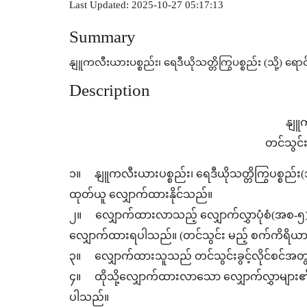
Last Updated: 2025-10-27 05:17:13
Summary
နျူကလီးယားပစ္စည်း၊ ရေဒီယိုသတ္တိကြွပစ္စည်း (သို့) 
Description
နျူကလီ
တင်သွင်း
၁။ နျူကလီးယားပစ္စည်း၊ ရေဒီယိုသတ္တိကြွပစ္စည်း(သို
ထုတ်ယူ လျှောက်ထားနိုင်သည်။
၂။ လျှောက်ထားလာသည့် လျှောက်လွှာပုံစံ(အစ-၅) နှ
လျှောက်ထားရပါသည်။ (တင်သွင်း မည့် စက်ကိရိယ
၃။ လျှောက်ထားသူသည် တင်သွင်းခွင့်လိုင်စင်အတွ
၄။ ထိုသို့လျှောက်ထားလာသော လျှောက်လွှာများ၏ ပြည
ပါသည်။