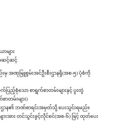
ိယာများ
အဆင့်ဆင့်
းမှ အဏုမြူစွမ်းအင်ဦးစီးဌာနရှိ(အစ-၅) ပုံစံကို
ည့်စုံသော စာရွက်စာတမ်းများနှင့် ပူးတွဲ
်စာတမ်းများ)
ီးဌာန၏ ဘဏ်စာရင်းအမှတ်သို့ ပေးသွင်းရမည်။
းအား တင်သွင်းခွင့်လိုင်စင်(အစ-၆) ဖြင့် ထုတ်ပေး