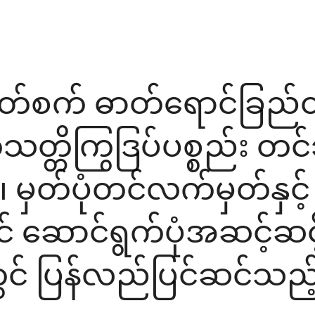
ုတ်စက် ဓာတ်ရောင်ခြည်
ိုသတ္တိကြွဒြပ်ပစ္စည်း တ
၊ မှတ်ပုံတင်လက်မှတ်နှင့် 
 ဆောင်ရွက်ပုံအဆင့်ဆင့်
 ပြန်လည်ပြင်ဆင်သည့် လ