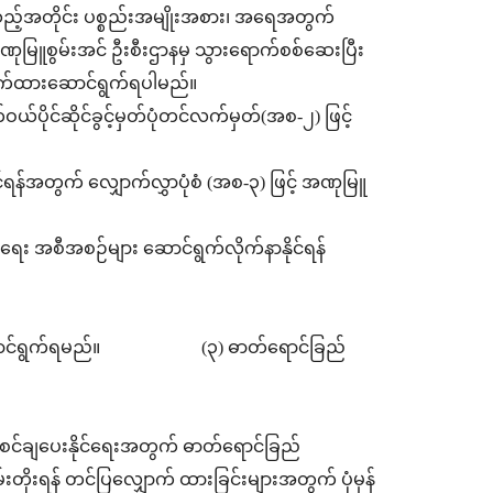
ထားသည့်အတိုင်း ပစ္စည်းအမျိုးအစား၊ အရေအတွက်
 အဏုမြူစွမ်းအင် ဦးစီးဌာနမှ သွားရောက်စစ်ဆေးပြီး
ှောက်ထားဆောင်ရွက်ရပါမည်။
ိုင်ဆိုင်ခွင့်မှတ်ပုံတင်လက်မှတ်(အစ-၂) ဖြင့်
နိုင်ရန်အတွက် လျှောက်လွှာပုံစံ (အစ-၃) ဖြင့် အဏုမြူ
း အစီအစဉ်များ ဆောင်ရွက်လိုက်နာနိုင်ရန်
်နာဆောင်ရွက်ရမည်။ (၃) ဓာတ်ရောင်ခြည်
င်စင်ချပေးနိုင်ရေးအတွက် ဓာတ်ရောင်ခြည်
်းတိုးရန် တင်ပြလျှောက် ထားခြင်းများအတွက် ပုံမှန်