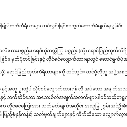
ရောင်ခြည်ထုတ်ကိရိယာများ တင်သွင်းခြင်းအတွက်ထောက်ခံချက်ရယူခြင်း
းယားပစ္စည်း၊ ရေဒီယိုသတ္တိကြွ ပစ္စည်း (သို့) ရောင်ခြည်ထုတ်ကိရ
ခြင်း၊ မှတ်ပုံတင်ခြင်းနှင့် လိုင်စင်လျှောက်ထားရာတွင် ဆောင်ရွက်ပုံ
့) ရောင်ခြည်ထုတ်ကိရိယာများကို တင်သွင်း/ တင်ပို့လိုသူ အဖွဲ့အစည်
င့်အတူ ပူးတွဲပါလိုင်စင်လျှောက်ထားရန် လို အပ်သော အချက်အလက်ပြ
ာနှင့် သက်ဆိုင်သော အသေးစိတ်အချက်အလက်များပါဝင်သည့်စာရွက
က် လိုင်စင်ကြေးအား သတ်မှတ်ချက်အတိုင်း အဏုမြူ စွမ်းအင်ဦးစ
့်စုံမှန်ကန်၍ သတ်မှတ်ချက်များနှင့် ကိုက်ညီသော လျှောက်လွှာမျာ