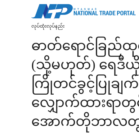
လုပ်ထုံးလုပ်နည်း
ဓာတ်ရောင်ခြည်ထ
(သို့မဟုတ်) ရေဒီယ
ကြိုတင်ခွင့်ပြုချက်
လျှောက်ထားရာတွင်
အောက်တိုဘာလတွင်