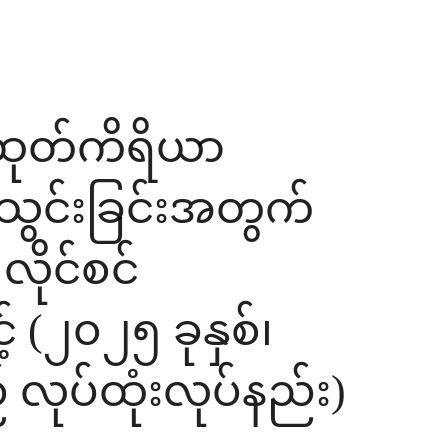
ထုတ်ကိရိယာ
င်သွင်းခြင်းအတွက်
လိုင်စင်
 (၂၀၂၅ ခုနှစ်၊
ုပ်ထုံးလုပ်နည်း)