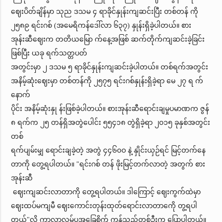
ဈေးပိတ်ချိန်မှာ သုည ဒသမ ၄ ရာခိုင်နှုန်းကျဆင်းပြီး တစ်တန် ကို
၂၅၈၉ ရင်းဂစ် (အမေရိကန်ဒေါ်လာ ၆၃၇) နှုန်းရှိခဲ့ပါတယ်။ စား
အုန်းဆီဈေးက တတိယမြော က်နေ့အဖြစ် ဆက်တိုက်ကျဆင်းခဲ့ခြင်း
ဖြစ်ပြီး ယခု ရက်သတ္တပတ်
အတွင်းမှာ ၂ ဒသမ ၅ ရာခိုင်နှုန်းကျဆင်းခဲ့ပါတယ်။ တစ်ရက်အတွင်း
အနိမ့်ဆုံးဈေးမှာ တစ်တန်ကို ၂၅၇၅ ရင်းဂစ်နှုန်းရှိခဲ့ရာ မေ ၂၇ ရ က်
နောက်
ပိုင်း အနိမ့်ဆုံးနှု န်းဖြစ်ခဲ့ပါတယ်။ စားအုန်းဆီရောင်းချမှုပမာဏက ဇွန်
၈ ရက်က ၂၅ တန်ရှိအတွဲပေါင်း ၅၅၄၁၈ တွဲရှိခဲ့ရာ ၂၀၁၅ ခုနှစ်အတွင်း
တစ်
ရက်ပျမ်းမျှ ရောင်းချခဲ့တဲ့ အတွဲ ၄၄၆၀ဝ နဲ့ နှိုင်းယှဉ်ရင် မြင့်တက်နေ
တာကို တွေ့ရပါတယ်။ "ရင်းဂစ် တန် ဖိုးမြင့်တက်လာတဲ့ အတွက် စား
အုန်းဆီ
ဈေးကျဆင်းလာတာကို တွေ့ရပါတယ်။ ဒါကြောင့် ဈေးကွက်ထဲမှာ
ဈေးထပ်မကျမီ ဈေးကောင်းတုန်းထုတ်ရောင်းလာတာကေို တွ့ရပါ
တယ်"လို့ ကွာလာလမ်ပူအခြေစိုက် ကုန်သည်တစ်ဦးက ပြောပါတယ်။