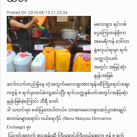
Posted On: 2016-06-15 21:25:34
မလေးရှား ရင်းဂစ်
ငွေကြေးတန်ဖိုးက
အမေရိကန် ဒေါ်လာ
နဲ့ဖလှယ်ရာမှာ ရက်
သတ္တသုံးပတ်
အတွင်း အမြင့်ဆုံး
နှုန်းအဖြစ်
ဆက်လက်တည်ရှိနေ တဲ့အတွက်မလေးရှားစားအုန်းဆီကြိုရောင်းဈေး
ကဇွန် ၈ ရက်မှာထပ်မံကျဆင်းပြီး ရက်သတ္တနှစ်ပတ်အတွင်းအနိမ့်ဆုံး
နှုန်းဖြစ်ခဲ့ကြောင်း ဘီရီ ကော်
ဒါ သတင်းမှာ ဖော်ပြထားပါတယ်။ ဘာဆာမလေးရှားဆင့်ပွားစာချုပ်
စာတမ်းများရောင်း ဝယ်ရေးဒိုင် (Bursa Malaysia Derivatives
Exchange) မှာ
သြဂုတ်အတွက် စားအုန်းဆီ ကြိုရောင်းကြိုဝယ်ဈေးက ဇွန် ၈ ရက်