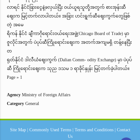
လာရင် နိုင်ငံခြားငွေနဲ့ဖလှယ်ပြီး ဝယ်ယူရသူတို့အတွက် စားအုန်းဆီ
ဈေးက မြင့်တက်လာပါတယ်။ အခြား ဟင်းရွက်ဆီဈေးကွက်တွေဖြစ်
တဲ့ အမေ
ရိကန် နိုင်ငံ ချီကာဂိုရောင်းဝယ်ရေးအဖွဲ့(Chicago Board of Trade) မှာ
ဇူလိုင်အတွက် ပဲပုပ်ဆီကြိုရောင်းဈေးက အတက်အကျမရှိ တန့်နေပြီး
တ
ရုတ်နိုင်ငံ ဒါလီယံဈေးကွက် (Dalian Comm- odity Exchange) မှာ ပဲပုပ်
ဆီ ကြိုရောင်းဈေးက သုည ဒသမ ၁ ရာခိုင်နှုန်း မြင့်တက်ခဲ့ပါတယ်။
Page » 1
Agency
Ministry of Foreign Affairs
Category
General
Site Map
|
Commonly Used Terms
|
Terms and Conditions
|
Contact
Us