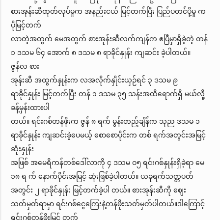
စားအုန်းဆီထုတ်လုပ်မှုက အနည်းငယ် မြင့်တက်ပြီး ပြည်ပတင်ပို့မှု က
ပိုမြင့်တက်
လာတဲ့အတွက် မေအတွက် စားအုန်းဆီလက်ကျန်က ဧပြီမှာရှိခဲ့တဲ့ တန်
၁ ဒသမ ၆၄ အောက် ၈ ဒသမ ၈ ရာခိုင်နှုန်း ကျဆင်း ခဲ့ပါတယ်။
ဇွန်လ စား
အုန်းဆီ အထွက်နှုန်းက လအလိုက်နှိုင်းယှဉ်ရင် ၃ ဒသမ ၉
ရာခိုင်နှုန်း မြင့်တက်ပြီး တန် ၁ ဒသမ ၃၅ သန်းအထိရောက်ရှိ မယ်လို့
ခန့်မှန်းထားပါ
တယ်။ ရင်းဂစ်တန်ဖိုးက ဇွန် ၈ ရက် မွန်းတည့်ချိန်က သုည ဒသမ ၁
ရာခိုင်နှုန်း ကျဆင်းခဲ့ပေမယ့် စောစောပိုင်းက တစ် ရက်အတွင်းအမြင့်
ဆုံးနှုန်း
အဖြစ် အမေရိကန်တစ်ဒေါ်လာကို ၄ ဒသမ ဝ၅ ရင်းဂစ်နှုန်းရှိခဲ့ရာ မေ
၁၈ ရ က် နောက်ပိုင်းအမြင့် ဆုံးဖြစ်ခဲ့ပါတယ်။ ယခုရက်သတ္တပတ်
အတွင်း ၂ ရာခိုင်နှုန်း မြင့်တက်ခဲ့ပါ တယ်။ စားအုန်းဆီကို ဈေး
သတ်မှတ်ရာမှာ ရင်းဂစ်ငွေကြေးနဲ့တန်ဖိုးသတ်မှတ်ပါတယ်။ဒါကြောင့်
ရင်းဂစ်တန်ဖိုးမြင့် တက်