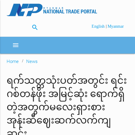
search
|
English
Myanmar
menu
Home
News
ရက်သတ္တသုံးပတ်အတွင်း ရင်း
ဂစ်တန်ဖိုး အမြင့်ဆုံး ရောက်ရှိ
တဲ့အတွက်မလေးရှားစား
အုန်းဆီဈေးဆက်လက်ကျ
ဆင်း