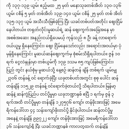
ကို ၁၃၇-၁၃၉ ယွမ်၊ ဧည့်မထ ၂၅ မှတ် မနောသုခတစ်အိတ် ၁၃၀-၁၃၆
ယွမ်၊ ငစိန် ၅ မှတ် တစ်အိတ် ၁၃၉-၁၄၀ ယွမ်၊ ငစိန် ၂၅ မှတ် တစ် အိတ်
၁၃၅-၁၃၇ ယွမ် အသီးသီးဖြစ်ခဲ့ကြ ပြီး ယခင်တစ်ပတ်အတိုင်း ဈေးငြိမ်
နေပါတယ်။ တရုတ်လိုင်းမူဆယ်ရဲ့ ဆန် ဈေးကွက်အခြေအနေ မှာ
အစစ်အဆေး အနည်းငယ်ရှိပေမယ့် ကုန်သည် ၈ ဦး ခန့် လာရောက်
ဝယ်ယူမှု ရှိနေကြောင်း၊ ဈေး ငြိမ်နေသော်လည်း အရောင်းအဝယ်မှာ ပုံ
မှန်ရှိနေကြောင်း မူဆယ်ဆန်ဈေးကွက်မှ စုံစမ်းသိရှိရပါတယ်။ ဇွန် ၁၀
ရက် ငွေလဲနှုန်းမှာ တစ်ယွမ်ကို ၁၇၉ ဒသမ ၈၅ ကျပ်ဖြစ်ကြောင်း၊
ပြည် တွင်း နယ်စုံမှ မူဆယ်သို့ နေ့စဉ် ဆန်တန် ချိန် တစ်ရက် ပျမ်းမျှ
၂၃၀၆ တန်ခန့် ဝင် ရောက်ခဲ့ပြီး ယခုတစ်ပတ်အတွင်း စုစု ပေါင်း ဆန်
တန်ချိန် ၁၁၅၂၉ တန်ခန့် ဝင်ရောက်ခဲ့တယ်လို့ သိရပါတယ်။ မြန်မာ့
ဆန်နဲ့ ဆန်ကွဲပြည်ပ တင်ပို့မှုမှာ ယခုဘဏ္ဍာနှစ် ဧပြီ ၁ ရက်မှ ဇွန် ၃
ရက်အထိ တင်ပို့မှုမှာ တန်ချိန် ၁၂၇၅၇၆ ကျော်၊ တန်ဖိုးအားဖြင့် အမေ
ရိကန်ဒေါ်လာ ၄၄ သန်းကျော်ဖိုးတင်ပို့ နိုင်ခဲ့ပါတယ်။ ဆန်တင်ပို့မှု
အနေနဲ့ တန်ချိန် ၉၉၇၂၂ ကျော်၊ တန်ဖိုးအားဖြင့် အမေရိကန်ဒေါ်လာ
၃၆ သန်းကျော်ရှိ ပြီး ယခင်ဘဏ္ဍာနှစ် ကာလတူထက် တန်ချိန်