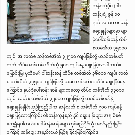
ကုန်စည်ဒိုင် (ဝါး
တန်း)ရဲ့ ဇွန် ၁၀
ရက် လက်ကား ဆန်
ဈေးနှုန်းများမှာ ဖျာ
ပုံပေါ်ဆန်းဆန် ထိပ်
စတစ်အိတ် ၃၅၀ဝ၀
ကျပ်၊ အ လတ်စ ဆန်တစ်အိတ် ၃၂၅၀ဝ ကျပ်ဖြစ်လို့ ယခင်တစ်ပတ်
ထက် ထိပ်စ ဆန်တစ် အိတ်ကို ၅၀ဝ ကျပ်ခန့် ဈေးမြင့်လာပါတယ်။
မြောင်းမြ၊ ပုသိမေ် ပါ်ဆန်းဆန် ထိပ်စ တစ်အိတ် ၃၆၀ဝ၀ ကျပ်၊ လတ်
စ တစ်အိတ် ၃၄၅၀ဝ ကျပ်ဖြစ်လို့ ယခင် တစ်ပတ်အတိုင်း ဈေးငြိမ်နေ
ကြောင်း၊ နယ်စုံပေါ်ဆန်း ဆန် များကတော့ ထိပ်စ တစ်အိတ် ၃၃၀ဝ၀
ကျပ်၊ လတ်စ တစ်အိတ် ၃၂၀ဝ၀ ကျပ်ဖြစ်လို့ ယခင်တစ်ပတ်နဲ့
ဈေးနှုန်းနှိုင်းယှဉ်ကြည့်ပါက ဆန်လတ် စ တစ်အိတ် ၅၀ဝ ကျပ်ခန့်
ဈေးမြင့်လာကြောင်း ဝါးတန်းကုန်စည် ဒိုင် ဈေးနှုန်းများ အရ စိစစ်
တွေ့ရှိရပါတယ်။ ပေါ်ဆန်းဆန်ချော ကုန်စည်ဒိုင်သို့ အဝင်နည်းခြင်း
ကြောင့် ဆန်ဈေး အနည်းငယ် မြင့်ရခြင်းဖြစ်ကြောင်း၊