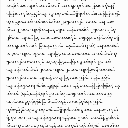
အထိုက်အလျောက်ဝယ်လိုအားရှိကာ ဈေးကွက်အခြေအနေ ပုံမှန်ရှိ
ကြောင်း ကုန်စည်ဒိုင်ဈေး ကွက်မှ စုံစမ်းသိရှိရပါ တယ်။ ဆန်ကြမ်းဖြစ်
တဲ့ ဧည့်မထဆန် ထိပ်စတစ်အိတ် ၂၃၅၀ဝ ကျပ်၊ လတ်စ ဆန် တစ်
အိတ် ၂၂၀ဝ၀ ကျပ်နဲ့ မနောသုခရှယ် ဆန်တစ်အိတ် ၂၅၀ဝ၀ ကျပ်မှ
၂၆၀ဝ၀ ကျပ်တို့ဖြင့် ယခင်တစ်ပတ်အတိုင်း ဈေးနှုန်းပြောင်းလဲမှု မရှိ
ဘဲ ဈေးဆက်လက် ငြိမ်နေကြောင်း၊ နွေသီးထပ် (ရှယ်) ဆန်တစ်အိတ်
၁၈၃၀ဝ ကျပ်မှ ၁၉၈၀ဝ ကျပ်ဖြင့် ယခင်တစ်ပတ်ထက် တစ်အိတ်ကို
၅၀ဝ ကျပ်မှ ၈၀ဝ ကျပ် ခန့် ဈေးမြင့်လာပြီး နွေဆန်ရက် ၉၀ ဆန်
ဈေးနှုန်း တစ်အိတ် ၂၀ဝ၀ဝ ကျပ်မှ ၂၁၀ဝ၀ ကျပ်ဖြစ်လို့ တစ်အိတ်
၅၀ဝ ကျပ်မှ ၁၀ဝ၀ ကျပ်ခန့် ေ ဈးမြင့်လာကြောင်း ကုန်စည်ဒိုင်
ဈေးနှုန်းများအရ စိစစ်တွေ့ရှိရပါတယ်။ ဧည့်မထဆန်ကြမ်းဖြစ်တဲ့ နွေ
သီးထပ် (ရှယ်)ဆန်နဲ့ ရက်၉၀ ဆန်များဈေး တက်လာသော်လည်း
ရောင်းဝယ်မှုမှာပုံမှန်ရှိပြီး ဒိုင်သို့လည်း အဝင်ပုံမှန်ရှိ ကြောင်း
ကုန်စည်ဒိုင်ဈေးကွက်မှ စုံစမ်းသိရှိရပါတယ်။ မူဆယ် ဆန်ဈေး ကွက်
ရဲ့ ဇွန် ၁၀ ရက် ဈေးနှုန်းများအရ ဧည့်မထ ၅ မှတ်၊ မှော်ဘီနဲ့ စူပါတစ်
အိတ် ကို ၁၄၀-၁၄၃ ယွမ်၊ ဧည့်မထ ၁၀ မှတ် မှော်ဘီနဲ့ စူပါ တစ် အိတ်