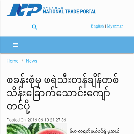
search
|
English
Myanmar
menu
Home
News
စခန်းစုံမှ ဖရဲသီးတန်ချိန်တစ်
သိန်းခြောက်သောင်းကျော်
တင်ပို့
Posted On: 2016-06-10 21:27:36
န်မာ-တရုတ်နယ်စပ်ရှိ မူဆယ်