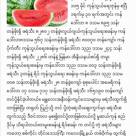
၁၀၅ မိုင် ကုန်သွယ်ရေးဇုန်မှ ဧပြီ
၁ရက်မှ ၃၀ ရက်အတွင်း ကန်
ဒေါ်လာ ၈ ဒသမ ၈၉၅ သန်း
တန်ဖိုးရှိ ဖရဲသီး ၈၂၈၀၂ တန်ခွဲ၊လွယ်ဂျယ်ကုန်သွယ်ရေးစခန်းမှ ကန်
ဒေါ်လာ၈ဒသမ ၅၆၇ သန်းတန်ဖိုးရှိ ဖရဲသီး ၈၀ဝ၇၀ တန်ကျော်၊ ကန်
ပိုက်တီး ကုန်သွယ်ရေးစခန်းမှ ကန်ဒေါ်လာ သုည ဒသမ ၂၄၄ သန်း
တန်ဖိုးရှိ ဖရဲသီး ၂၂၈၆ တန်နဲ့ မြန်မာ-အိန္ဒိယနယ်စပ်ရှိ တမူး
ကုန်သွယ်ရေးစခန်းမှ ကန်ဒေါ်လာ သုည ဒသမ ဝ၀၃ သန်းတန်ဖိုးရှိ
ဖရဲသီး ၃တန်နဲ့ ရိဒ် ကုန်သွယ်ရေး စခန်းမှ ကန်ဒေါ်လာ သုည ဒသမ
ဝ၀၈ သန်းတန်ဖိုးရှိ ဖရဲသီး ၂၈ တန်ခွဲကျော် စုစုပေါင်း အမေရိကန်
ဒေါ်လာ ၁၇ ဒသမ ၇၁၇ သန်းတန်ဖိုးရှိ ဖရဲသီး ၁၆၅၁၉၀ တန်ကျော်
တင်ပို့နိုင်ခဲ့ပါတယ်။ မန္တလေးအနီးဝန်းကျင်ဒေသများမှ ဖရဲသီးထွက်ရှိ
တာဖြစ်ပြီး တရုတ် ပြည်သို့ တင် ပို့တဲ့ဖရဲသီးဈေးကွက်မှာ ဖရဲသီးစ
ထွက်သည့် ဒီဇင်ဘာလ မှစ၍တင်ပို့တာဖြစ်တယ်လို့ မူဆယ်ကုန် စည်
ဒိုင်မှ သိရပါတယ်။တမူးစခန်းနဲ့ ရိဒ်စခန်း က တင်ပို့ တဲ့ ဖရဲသီးများ
ကတော့ စစ်ကိုင်း တိုင်းဒေသကြီး ကလေးမြို့နယ် တစ်ဝိုက်မှ ထွက်ရှိ