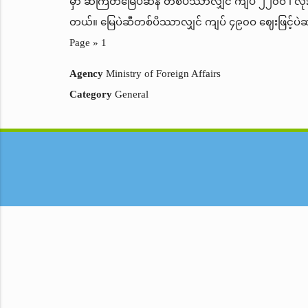
မှာ ဆီကြိတ်မြေပဲဆန် တစ်ပိဿာလျှင် ကျပ် ၂၂၀ဝ ၊ လု
တယ်။ မြေပဲဆီတစ်ပိဿာလျှင် ကျပ် ၄၉၀ဝ ဈေးဖြင့်ပ
Page » 1
Agency
Ministry of Foreign Affairs
Category
General