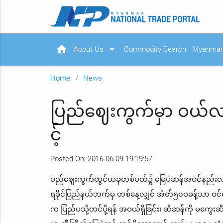
home
arrow_drop_down
About Us
Commodity Search
Myanmar 
Home
News
ပြည်ဈေးကွက်မှာ ဝယ်လက
င့်
Posted On: 2016-06-09 19:19:57
ပည်ဈေးကွက်တွင်ယခုတစ်ပတ်၌ မြေပဲဆန်အဝင်နည်းလာပ
ရခိုင်ပြည်နယ်ဘက်မှ တစ်နေ့လျှင် အိတ်၅၀ဝခန့်သာ ဝင
က ပြည်ပသို့တင်ပို့ရန် အဝယ်ရှိခြင်း၊ ဆီဆန်ကို မကွ