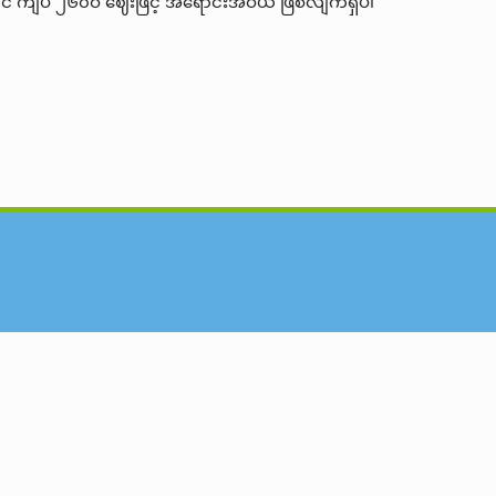
င် ကျပ် ၂၆၀ဝ ဈေးဖြင့် အရောင်းအဝယ် ဖြစ်လျက်ရှိပါ