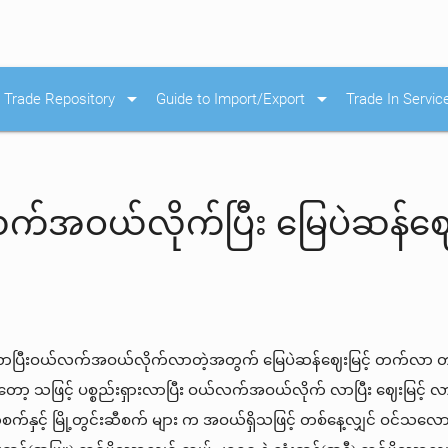
arrow_drop_down
arrow_drop_down
Trade Repository
Guide to Import/Export
Trade In Servic
်အဝယ်လိုက်ပြီး မြေပဲဆန်ဈေ
ြီးဝယ်လက်အဝယ်လိုက်လာတဲ့အတွက် မြေပဲဆန်ဈေးမြင့် တက်လာ တာတွေ့
်တော့ သဖြင့် ပစ္စည်းရှားလာပြီး ဝယ်လက်အဝယ်လိုက် လာပြီး ဈေးမြင့်
ေးဆီစက်နှင့် မြို့တွင်းဆီစက် များ က အဝယ်ရှိသဖြင့် တစ်နေ့လျှင် 