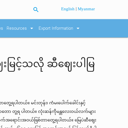
search
|
English
Myanmar
arrow_drop_down
arrow_drop_down
es
Resources
Export Information
းမြင့်သလို ဆီဈေးပါမြ
ရပါတယ်။ မင်းတုန်း၊ ကံမ၊ပေါက်ခေါင်းနှင့်
 လာတော တွ့ရ ပါတယ်။ လုံးဆန်ကိုမန္တလေးဝယ်လက်များ
ဝင်သလောက်အရောင်းအဝယ်ဖြစ်တာတွေ့ရပါတယ်။ မြေပဲဆီဈေး