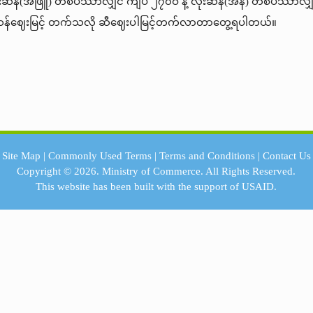
ံးဆန်(အဖြူ) တစ်ပိဿာလျှင် ကျပ် ၂၇၀ဝ နဲ့ လုံးဆန်(အနီ) တစ်ပိဿာလျှ
ဲဆန်ဈေးမြင့် တက်သလို ဆီဈေးပါမြင့်တက်လာတာတွေ့ရပါတယ်။
Site Map
|
Commonly Used Terms
|
Terms and Conditions
|
Contact Us
Copyright © 2026.
Ministry of Commerce.
All Rights Reserved.
This website has been built with the support of
USAID.