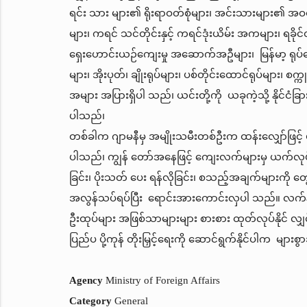
ရင်း သား များ၏ ရိုးရာဝတ်စုံများ၊ အင်းသားများ၏ အဝတ
များ၊ ကရင် သင်တိုင်းနှင့် ကရင်ဒုံးယိမ်း အကများ၊ ရခို
ရှေးဟောင်းယဉ်ကျေးမှု အဆောက်အဦများ၊ မြန်မာ့ ရုပ်သေးရု
များ၊ အိုးပုတ်၊ ချိုးရုပ်များ၊ ပစ်တိုင်းထောင်ရုပ်များ၊
အများ အပြားရှိပါ သည်၊ ယင်းတို့ကို ယခုကဲ့သို့ နိုင်ငံခြား 
ပါသည်၊
တစ်ခါက ဂျာမနီမှ အမျိုးသမီးတစ်ဦးက ထန်းလျှော်ဖြင့် 
ပါသည်၊ ကျွန် တော်အနေဖြင့် ကျေးလက်များမှ ယက်လုပ်
ခြင်း၊ ပိုးသတ် ပေး ရန်လိုခြင်း၊ စသည့်အချက်များကို တွေ့
အလွန်သပ်ရပ်ပြီး ရောင်းအားကောင်းလှပါ သည်။ လက်နှင်
ဦးထုပ်များ အဖြစ်သာများများ စားစား ထုတ်လုပ်နိုင် လျှ
ပြည်ပ ပို့ကုန် တိုးမြှင့်ရေးကို ဆောင်ရွက်နိုင်ပါက များ
Agency
Ministry of Foreign Affairs
Category
General