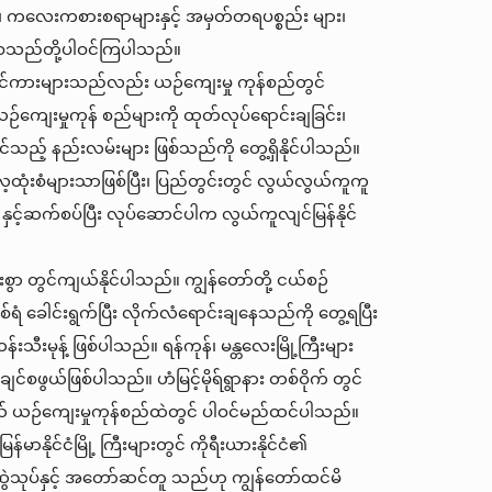
 ကလေးကစားစရာများနှင့် အမှတ်တရပစ္စည်း များ၊
စသည်တို့ပါဝင်ကြပါသည်။
 ရုပ် ရှင်ကားများသည်လည်း ယဉ်ကျေးမှု ကုန်စည်တွင်
ဉ်ကျေးမှုကုန် စည်များကို ထုတ်လုပ်ရောင်းချခြင်း၊
နိုင်သည့် နည်းလမ်းများ ဖြစ်သည်ကို တွေ့ရှိနိုင်ပါသည်။
ေ့ထုံးစံများသာဖြစ်ပြီး၊ ပြည်တွင်းတွင် လွယ်လွယ်ကူကူ
း နှင့်ဆက်စပ်ပြီး လုပ်ဆောင်ပါက လွယ်ကူလျင်မြန်နိုင်
စွာ တွင်ကျယ်နိုင်ပါသည်။ ကျွန်တော်တို့ ငယ်စဉ်
်ရံ ခေါင်းရွက်ပြီး လိုက်လံရောင်းချနေသည်ကို တွေ့ရပြီး
ုန့် ဖြစ်ပါသည်။ ရန်ကုန်၊ မန္တလေးမြို့ကြီးများ
စဖွယ်ဖြစ်ပါသည်။ ဟံမြင့်မိုရ်ရွာနား တစ်ဝိုက် တွင်
ယ် ယဉ်ကျေးမှုကုန်စည်ထဲတွင် ပါဝင်မည်ထင်ပါသည်။
နိုင်ငံမြို့ ကြီးများတွင် ကိုရီးယားနိုင်ငံ၏
ဆွဲသုပ်နှင့် အတော်ဆင်တူ သည်ဟု ကျွန်တော်ထင်မိ