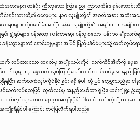
်အစားများ၊ တန်ဖိုး ကြီးလှသော ကြာချည်၊ ကြာသင်္ကန်း၊ ရှမ်းဘောင်းဘီ၊
င်တိုင်းရင်းသားတို့၏ ဓလေ့များ၊ နာဂ လူမျိုးတို့၏ အဝတ်အစား အသုံးအဆောင်
ပ်များ၊ ထိုင်မသိမ်းအင်္ကျီ၊ မြန်မာလူမျိုးတို့၏ အမျိုးသား၊ အမျိုးသမီ
 စက္ကူရုပ်၊ ရွံ့ရုပ်များ၊ ပန်းတော့ ၊ ပန်းတမော့၊ ပန်းပု စသော ပန်း ၁၀ မျိ
ခရီးသွားများကို ရောင်းချမှုများ အပြင် ပြည်ပနိုင်ငံများသို့ ထုတ်လုပ်ရောင်းချ
ယက် လုပ်ထားသော တရုတ်မှ အမျိုးသမီးကိုင် လက်ကိုင်အိတ်ကို နမူနာ ပေးပ
တတ်သူများ ရှာဖွေယက် လုပ်ကြည့်သော်လည်း သပ်ယပ်မှုအားနည်းခြင်း၊ 
ရှိရပြီး၊ ဆက်လက်လုပ်ကိုင်နိုင်ခြင်း မရှိ ခဲ့ပါ၊ ထို့ပြင် တွေ့ဖူးသည်မှာ 
့ယက်လုပ်ရသဖြင့် ထုတ်လုပ်မှု အနည်းငယ်သာ ရှိပြီး၊ ယင်းဂျုံရိုး ဦး
င် ထုတ်လုပ်သူအတွက် များစွာအကျိုးရှိနိုင်ပါသည်၊ ယင်းကဲ့သို့ ယဉ်ကျေး
စွာအကျိုးရှိနိုင်ပါ ကြောင်း တင်ပြလိုက်ရပါသည်။