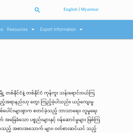
search
|
English
Myanmar
arrow_drop_down
arrow_drop_down
es
Resources
Export Information
ု့ တစ်နိုင်ငံနဲ့ တစ်နိုင်ငံ ကုန်ကူး သန်းရောင်းဝယ်ကြ
သည့်အရာနည်းဟု တွေး ကြည့်ခဲ့ပါသည်။ ယဉ်ကျေးမှု
နှစ်ပေါင်းများစွာက စတင်ခဲ့သည့် ဘာသာရေး၊ လူမှုရေး
ခြေခံသော ပစ္စည်းများနှင့် ဝန်ဆောင်မှုများ ဖြစ်ကြ
ာက်လာသည့် အစားအသောက် များ၊ ဝတ်စားဆင်ယင် သည့်