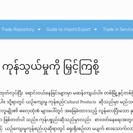
arrow_drop_down
arrow_drop_down
Trade Repository
Guide to Import/Export
Trade In Servic
န်သွယ်မှုကို မြှင့်ကြစို့
 ထုတ်လုပ်ပြီး ရောင်းဝယ်နေခြင်းများမှာ မဆန်းကျယ်ပါ။ တစ်မြို့နှင့်တစ်မြိ
။ သို့ရာတွင် ယဉ်ကျေးမှု ကုန်စည်Cultural Products ဆိုသည်မှာ မည်
င်ငံလူမျိုး၏ ဓလေ့ထုံးစံ များပေါ်တွင် အခြေခံထားသည့် လွန်လေပြီးသော 
းသာ ဖြစ်တတ်ပါ သည်။ ကုန်ပစ္စည်းဆိုသည်မှာလည်း စားဝတ်နေရေးအတွက် အ
ာင့် ယဉ်ကျေးမှုကုန်စည်ဟုဆိုရာတွင် ရှေးရိုးစဉ်လာ မပျက် စားသေ