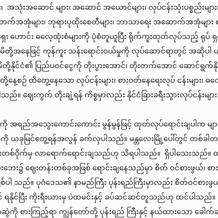
သုံးအဆောင် များ၊ အဆောင် အယောင်များ၊ လုပ်ငန်းသုံးပစ္စည်းများ၊
ောက်အအုံများ၊ ဘုရားပုထိုးစေတီများ၊ ဘာသာရေး အဆောက်အအုံများ 
ှင့် ရှေး ဟောင်း ဓလေ့ထုံးစံများကို ပုံစံတူယူပြီး ရိုက်ကူးထုတ်လုပ်သည့်
ိတို့အနေဖြင့် ကုန်ကူး သန်းရောင်းဝယ်မှုကို လုပ်ဆောင်ရာတွင် အဆိုပါ ယ
့ မိမိတို့နိုင်ငံ၏ ပြည်ပဝင်ငွေကို တိုးပွားအောင်၊ တိုးတက်အောင် ဆောင်ရွက်
ိတို့နေ့စဉ် ထိတွေ့နေသော လုပ်ငန်းများ၊ စားဝတ်နေရေးလုပ် ငန်းများ၊ ဓလ
ါသည်။ ဈေးကွက် တိုးချဲ့ရန် ကိစ္စမှာလည်း နိုင်ငံခြားခရီးသွားလုပ်ငန်းမျာ
ုံကို အရည်အသွေးကောင်းကောင်း မွန်မွန်ဖြင့် ထုတ်လုပ်ရောင်းချပါက များ
င်းကို ယခုမြင်တွေ့ရန်အလွန် ခက်လှပါသည်။ မန္တလေးမြို့ပေါ်တွင် တစ်ခါတစ
တစ်ဝိုက်မှ လာရောက်ရောင်းချသည်ဟု သိရပါသည်။ ရှိပါသေးသည်။ ထန်းသီးမ
ဘေး၌ ဈေးတန်းတစ်ခုအဖြစ် ရောင်းချနေသည်မှာ စိတ် ဝင်စားဖွယ်၊ စားချင်
စ်ပါ သည်။ ပုဂံဒေသ၏ နာမည်ကြီး ပုန်းရည်ကြီးမှာလည်း စိတ်ဝင်စားဖွ
နိုင်ပြီး ကိုးရီးယားမှ ပဲထမင်းနှင့် ခပ်ဆင်ဆင်တူသည်ဟု ထင်ပါသည်။ မြန်မာ
ဲကို စားကြည့်ရာ ကျွန်တော်တို့ ပုန်းရည် ကြီးနှင့် နယ်ထားသော ခေါက်