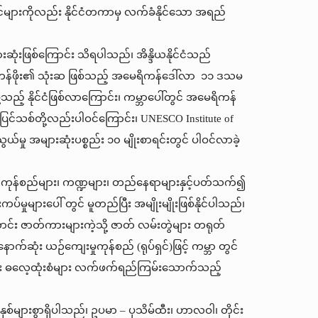
ပ်ရှင်များကိုလည်း နိုင်ငံတကာမှ လက်ခံနိုင်သော အရည်
းဆုံးဖြစ်ကြောင်း သိရပါသည်၊ အိန္ဒိယနိုင်ငံသည်
ယင်းတန်ဖိုး၏ သုံးဆ ဖြစ်သည့် အမေရိကန်ဒေါ်လာ ၁၁ ဒသမ
ို့သည့် နိုင်ငံဖြစ်လာကြောင်း၊ ကမ္ဘာပေါ်တွင် အမေရိကန်
င့် ပြင်သစ်တို့လည်းပါဝင်ကြောင်း၊ UNESCO Institute of
်မှု အများဆုံးပစ္စည်း ၁၀ မျိုးစာရင်းတွင် ပါဝင်လာခဲ့
 ကုန်စည်များ၊ ကဏ္ဍများ၊ တည်နေရာများနှင့်ပတ်သက်၍
မှုများပေါ် တွင် မူတည်ပြီး အမျိုးမျိုးဖြစ်နိုင်ပါသည်၊
ာင်း ဇာတ်ကားများကဲ့သို့ ဇာတ် လမ်းတွဲများ တရုတ်
ောက်ဆုံး ယဉ်ကျေးမှုကုန်စည် (ရုပ်ရှင်)ဖြင့် ကမ္ဘာ တွင်
ူရိုင်း ဓလေ့ထုံးစံများ လက်ဖက်ရည်ကြမ်းသောက်သည့်
်များစွာရှိပါသည်၊ ဥပမာ – ပုသိမ်ထီး၊ ဟာလဝါ၊ တိုင်း