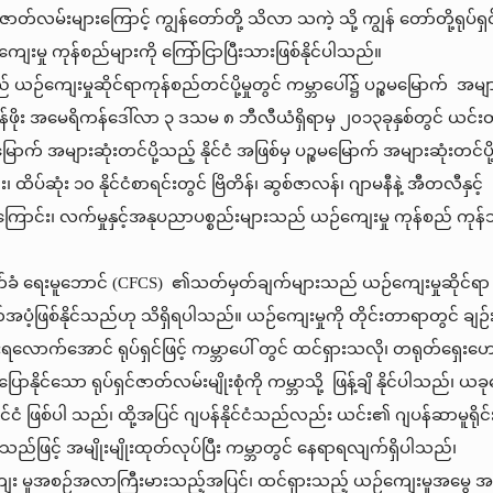
ှင်ဇာတ်လမ်းများကြောင့် ကျွန်တော်တို့ သိလာ သကဲ့ သို့ ကျွန် တော်တို့ရု
ျေးမှု ကုန်စည်များကို ကြော်ငြာပြီးသားဖြစ်နိုင်ပါသည်။
ဉ်ကျေးမှုဆိုင်ရာကုန်စည်တင်ပို့မှုတွင် ကမ္ဘာပေါ်၌ ပဉ္စမမြောက် အမျာ
်၌ တန်ဖိုး အမေရိကန်ဒေါ်လာ ၃ ဒသမ ၈ ဘီလီယံရှိရာမှ ၂၀၁၃ခုနှစ်တွင် 
မြောက် အများဆုံးတင်ပို့သည့် နိုင်ငံ အဖြစ်မှ ပဉ္စမမြောက် အများဆုံးတင်ပ
်း၊ ထိပ်ဆုံး ၁၀ နိုင်ငံစာရင်းတွင် ဗြိတိန်၊ ဆွစ်ဇာလန်၊ ဂျာမနီနဲ့ အီတလီနှ
ကြောင်း၊ လက်မှုနှင့်အနုပညာပစ္စည်းများသည် ယဉ်ကျေးမှု ကုန်စည် ကုန်သွယ
က်ခံ ရေးမူဘောင် (CFCS) ၏သတ်မှတ်ချက်များသည် ယဉ်ကျေးမှုဆိုင်ရာ
ံ့ဖြစ်နိုင်သည်ဟု သိရှိရပါသည်။ ယဉ်ကျေးမှုကို တိုင်းတာရာတွင် ချဉ်းကပ်
ရလောက်အောင် ရုပ်ရှင်ဖြင့် ကမ္ဘာပေါ် တွင် ထင်ရှားသလို၊ တရုတ်ရှေးဟေ
ုင်သော ရုပ်ရှင်ဇာတ်လမ်းမျိုးစုံကို ကမ္ဘာသို့ ဖြန့်ချိ နိုင်ပါသည်၊ ယခုန
နိုင်ငံ ဖြစ်ပါ သည်၊ ထို့အပြင် ဂျပန်နိုင်ငံသည်လည်း ယင်း၏ ဂျပန်ဆာမ
ျားစသည်ဖြင့် အမျိုးမျိုးထုတ်လုပ်ပြီး ကမ္ဘာတွင် နေရာရလျက်ရှိပါသည်၊
ျေး မှုအစဉ်အလာကြီးမားသည့်အပြင်၊ ထင်ရှားသည့် ယဉ်ကျေးမှုအမွေ အနှစ