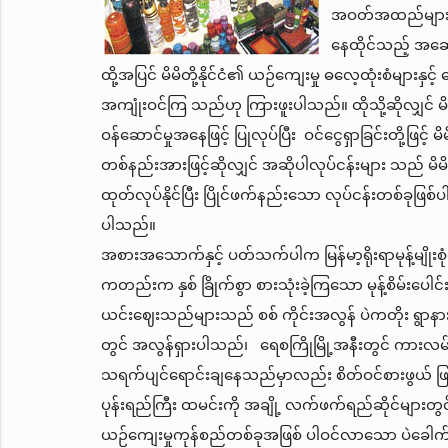
အဝတ်အထည်များ၊ အ
နေထိုင်သည့် အဆ
ထို့အပြင် မိမိတို့နိုင်ငံ၏ ယဉ်ကျေးမှု ဓလေ့ထုံးစံများန
အကျုံးဝင်ကြ သည်ဟု ကြားဖူးပါသည်။ ထိုသို့ဆိုလျှင် မိမ
ဝန်ဆောင်မှုအနေဖြင့် ပြုလုပ်ပြီး ဝင်ငွေရှာခြင်းတို့ဖြင်
တစ်နည်းအားဖြင့်ဆိုလျှင် အဆိုပါလုပ်ငန်းများ သည် မိမ
ထုတ်လုပ်နိုင်ပြီး ပြိုင်ဖက်နည်းသော လုပ်ငန်းတစ်ခုဖြစ်ပ
ပါသည်။
အစားအသောက်နှင့် ပတ်သက်ပါက မြန်မာ့ရိုးရာမုန့်မျိုးစ
ကတည်းက နှစ် ခြိုက်စွာ စားသုံးခဲ့ကြသော မုန့်စိမ်းပေါ
ယင်းဈေးသည်များသည် စစ် ကိုင်းအလွန် ပဲကတိုး ရွာနား
တွင် အလွန်ရှားပါသည်၊ ရေစကြိုမြို့အနီးတွင် ကားလမ်း
သရက်ပျင်ရောင်းချနေသည်မှာလည်း စိတ်ဝင်စားဖွယ် ဖြ
ပုန်းရည်ကြီး ထမင်းကို အချို့ လက်ဖက်ရည်ဆိုင်များတွင် ရ
ယဉ်ကျေးမှုကုန်စည်တစ်ခုအဖြစ် ပါဝင်လာသော ပဲခေါက်ဆွ