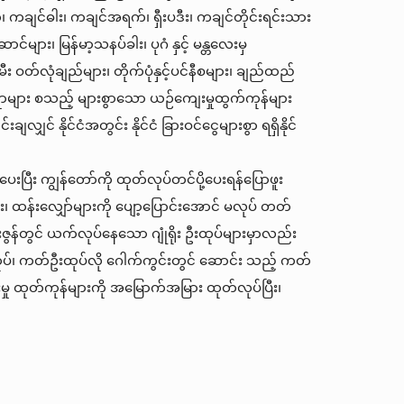
 ကချင်ဓါး၊ ကချင်အရက်၊ ရှီးပဒီး၊ ကချင်တိုင်းရင်းသား
များ၊ မြန်မာ့သနပ်ခါး၊ ပုဂံ နှင့် မန္တလေးမှ
း ဝတ်လုံချည်များ၊ တိုက်ပုံနှင့်ပင်နီစများ၊ ချည်ထည်
ုးလက်ရာများ စသည့် များစွာသော ယဉ်ကျေးမှုထွက်ကုန်များ
လျှင် နိုင်ငံအတွင်း နိုင်ငံ ခြားဝင်ငွေများစွာ ရရှိနိုင်
ြီး ကျွန်တော်ကို ထုတ်လုပ်တင်ပို့ပေးရန်ပြောဖူး
ထန်းလျှော်များကို ပျော့ပြောင်းအောင် မလုပ် တတ်
ငါန်းဇွန်တွင် ယက်လုပ်နေသော ဂျုံရိုး ဦးထုပ်များမှာလည်း
ထုပ်၊ ကတ်ဦးထုပ်လို ဂေါက်ကွင်းတွင် ဆောင်း သည့် ကတ်
မှု ထုတ်ကုန်များကို အမြောက်အမြား ထုတ်လုပ်ပြီး၊