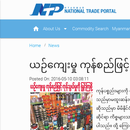
home
arrow_drop_down
About Us
Commodity Search
Myanmar 
Home
News
ယဉ်ကျေးမှု ကုန်စည်ဖြင့် ကု
Posted On: 2016-05-10 03:08:11
ကုန်ပစ္စည်းများကို
သည်မှာမထူးဆန်းပါ
ဆိုသည်မှာ မိမိနို
ဆိုင်ရာ ကိစ္စမျာ
ပါသည်။ ထို့ ကြေ