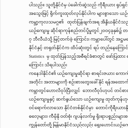
ပါသည်။ သူတို့နိုင်ငံမှ ပဲခေါက်ဆွဲသည် ကိုရီးယား ရုပ်ရ
အသွေးဖြင့် ရိုက်ကူးထုတ်လုပ်နိုင်ပါက များစွာသော ယဉ်က
ကမ္ဘာ့ကုလသမဂ္ဂ၏ ထုတ်ပြန်ချက်အရ အိန္ဒိယနိုင်ငံသည် ယ
ယဉ်ကျေးမှု ဆိုင်ရာကုန်စည်တင်ပို့မှုတွင်၂၀ဝ၄ခုနှစ
၇ ဘီလီယံသို့ မြင့်တက်ခဲ့ ကြောင်း၊ ကမ္ဘာပေါ်တွင် အဋ္ဌမ
နိုင်ငံနှင့် တရုတ်နိုင်ငံက ထိပ်ဆုံးတွင် ရပ် တည်နေကြောင
Statistics မှ ထုတ်ပြန်သည့်အစီရင်ခံစာတွင် ဖော်ပြထား 
ကြောင်း သိရပါသည်၊
ကနေဒါနိုင်ငံ၏ ယဉ်ကျေးမှုဆိုင်ရာ စာရင်းဇယား ကော
အတိုင်း အတာများကို စဉ်းစားတွေးခေါ် နိုင် ရန်အထောက်အပ
ကမ္ဘာတွင်ဟောလိဝုဒ်ပြီးလျှင် ဘောလီဝုဒ်ဟုပင် တင်စား
ယဉ်ကျေးမှုနှင့် ဆက်နွယ်သော ယဉ်ကျေးမှု ထုတ်ကုန်ဟုပြောနိ
ဝင်ရောက်လာသော နိုင်ငံတစ်နိုင်ငံမှာ တောင်ကိုရီးယား
ဓလေ့များ၊ ကီမိုနို ဝတ်စုံ၊ ဂျပန်လက်မှု ရိုးရာပစ္စည်းမ
ကျွန်တော်တို့ မြန်မာနိုင်ငံသည်လည်း ရှေးဟောင်းယဉ်က