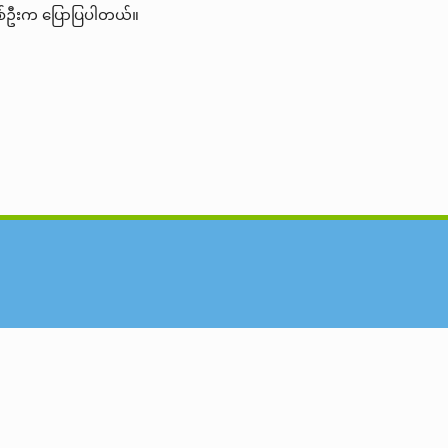
င်း ကုန်သည်တစ်ဦးက ပြောပြပါတယ်။