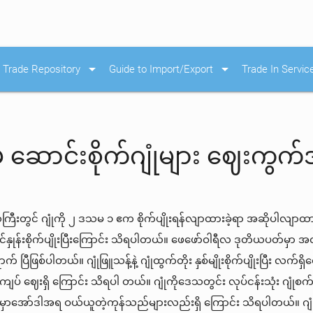
arrow_drop_down
arrow_drop_down
Trade Repository
Guide to Import/Export
Trade In Servic
မှ ဆောင်းစိုက်ဂျုံများ ဈေးကွက
သကြီးတွင် ဂျုံကို ၂ ဒသမ ၁ ဧက စိုက်ပျိုးရန်လျာထားခဲ့ရာ အဆိုပါလျာထာ
နှုန်းစိုက်ပျိုးပြီးကြောင်း သိရပါတယ်။ ဖေဖော်ဝါရီလ ဒုတိယပတ်မှာ အထွက်
 ပြီဖြစ်ပါတယ်။ ဂျုံဖြူသန့်နဲ့ ဂျုံထွက်တိုး နှစ်မျိုးစိုက်ပျိုးပြီး လက်ရ
ပ် ဈေးရှိ ကြောင်း သိရပါ တယ်။ ဂျုံကိုဒေသတွင်း လုပ်ငန်းသုံး ဂျုံစ
မှာအော်ဒါအရ ဝယ်ယူတဲ့ကုန်သည်များလည်းရှိ ကြောင်း သိရပါတယ်။ ဂျုံသီးနှ