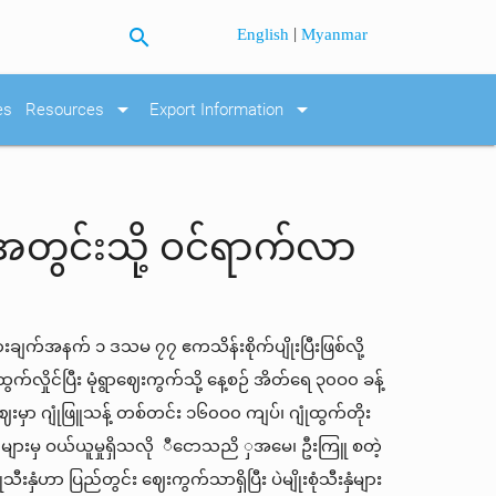
search
|
English
Myanmar
arrow_drop_down
arrow_drop_down
es
Resources
Export Information
်အတွင်းသို့ ဝင်ရာက်လာ
းချက်အနက် ၁ ဒသမ ၇၇ ဧကသိန်းစိုက်ပျိုးပြီးဖြစ်လို့
လှိုင်ပြီး မုံရွာဈေးကွက်သို့ နေ့စဉ် အိတ်ရေ ၃၀ဝ၀ ခန့်
ှိဈေးမှာ ဂျုံဖြူသန့် တစ်တင်း ၁၆၀ဝ၀ ကျပ်၊ ဂျုံထွက်တိုး
က်များမှ ဝယ်ယူမှုရှိသလို ီငောသညိ ှအမေ၊ ဦးကြူ စတဲ့
ံဟာ ပြည်တွင်း ဈေးကွက်သာရှိပြီး ပဲမျိုးစုံသီးနှံများ