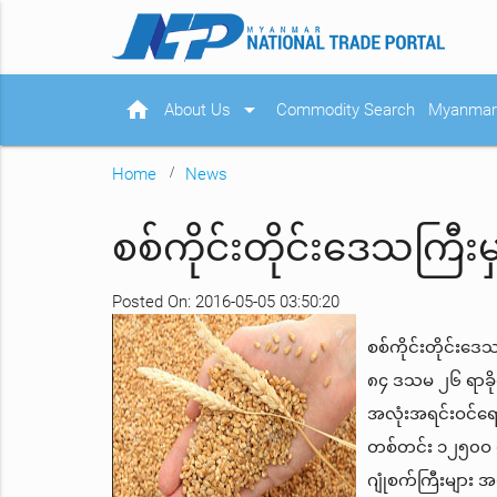
home
arrow_drop_down
About Us
Commodity Search
Myanmar 
Home
News
စစ်ကိုင်းတိုင်းဒေသကြီး
Posted On: 2016-05-05 03:50:20
စစ်ကိုင်းတိုင်းဒေ
၈၄ ဒသမ ၂၆ ရာခိုင်
အလုံးအရင်းဝင်ရောက်
တစ်တင်း ၁၂၅၀ဝ ကျ
ဂျုံစက်ကြီးများ အ