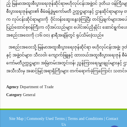
ည့် မြန်မာအထူးစီးပွားရေးဇုန်ဆိုင်ရာဗဟိုလုပ်ငန်းအဖွဲ့ဝင် ဒုတိယ ဝန်ကြီးမ
စီးပွားရေးဇုန်များ၏ စီမံခန့်ခွဲမှုကော်မတီ ဥက္ကဋ္ဌများနှင့် ဌာနဆိုင်ရာများမှ
က လုပ်ငန်းဆိုင်ရာများကို ဝိုင်းဝန်းဆွေးနွေးခဲ့ကြပြီး တင်ပြချက်များအပေါ
ပြည်ထောင်စုဝန်ကြီးက လိုအပ်သည်များ ပေါင်းစပ်ညှိနှိုင်း ဆောင်ရွက်ပ
အစည်းအဝေးကို (၁၆:၀၀) နာရီအချိန်တွင် ရုပ်သိမ်းခဲ့သည်။
အစည်းအဝေးသို့ မြန်မာအထူးစီးပွားရေးဇုန်ဆိုင်ရာ ဗဟိုလုပ်ငန်းအဖွဲ့၊ ဒုတ
နှင့် အဖွဲ့ဝင်များ၊ သီလဝါ၊ ကျောက်ဖြူနှင့် ထားဝယ်အထူးစီးပွားရေးဇုန် စီမံခန်
ကော်မတီဥက္ကဋ္ဌများ၊ အမြဲတမ်းအတွင်းဝန်၊ ညွှန်ကြားရေးမှူးချုပ်များနှင့် ဌ
အသီးသီးမှ အဆင့်မြင့်အရာရှိကြီးများ တက်ရောက်ခဲ့ကြကြောင်း သတင်း
Agency
Department of Trade
Category
General
Site Map
|
Commonly Used Terms
|
Terms and Conditions
|
Contact
Us