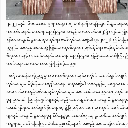
၂၀၂၂ ခုနှစ်၊ ဒီဇင်ဘာလ ၇ ရက်နေ့၊ (၁၃:၀၀) နာရီအချိန်တွင် စီးပွားရေးနှင်
ကူးသန်းရောင်းဝယ်ရေးဝန်ကြီးဌာန၊ အစည်းအဝေး ခန်းမ(၂)၌ ကျင်းပပြုလ
မြန်မာအထူးစီးပွားရေးဇုန်ဆိုင်ရာ ဗဟိုလုပ်ငန်းအဖွဲ့၏ (၄/၂၀၂၂) ကြိမ်မြော
ညှိနှိုင်း အစည်းအဝေးသို့ မြန်မာအထူးစီးပွားရေးဇုန်ဆိုင်ရာ ဗဟိုလုပ်ငန်းအဖွဲ
စီးပွားရေးနှင့် ကူးသန်းရောင်းဝယ်ရေး ဝန်ကြီးဌာန၊ ပြည်ထောင်စုဝန်ကြီး ဦ
တက်ရောက်အမှာစကားပြောကြားခဲ့သည်။
ဗဟိုလုပ်ငန်းအဖွဲ့ဥက္ကဋ္ဌက အထူးစီးပွားရေးဇုန်အလိုက် ဆောင်ရွက်လျက်
လုပ်ငန်းများ ပိုမိုတိုးတက်မှုရှိစေရေး၊ ဗဟိုအဖွဲ့၏ လမ်းညွှန်ချက်များအား 
အကောင်အထည်ဖော်ရေးနှင့်လုပ်ငန်းများ အကောင်အထည်ဖော်ရာတွင် အထ
ဇုန် ဥပဒေပါ ပြဌာန်းချက်များနှင့်အညီ ဆောင်ရွက်ရေး၊ အထူးစီးပွားရေးဇုန
အောင်မြင်စွာဆောင်ရွက်နိုင်ရေးနှင့် ဖွံ့ဖြိုးတိုးတက်ရေးအတွက် သက်ဆိုင
များနှင့် အထူးစီးပွားရေးဇုန် စီမံခန့်ခွဲမှုကော်မတီများမှ ပူးပေါင်းဆောင်ရွ
ကိစ္စရပ်များကို ပြောကြားခဲ့ပါသည်။ ထို့နောက် အစည်းအဝေးသို့တက