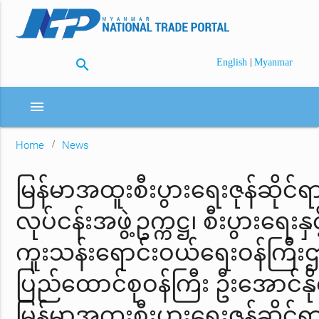
search
|
English
Myanmar
menu
Home
News
မြန်မာအထူးစီးပွားရေးဇုန်ဆိုင်ရ
လုပ်ငန်းအဖွဲ့ဥက္ကဋ္ဌ၊ စီးပွားရေးနှင
ကူးသန်းရောင်းဝယ်ရေးဝန်ကြီးဌ
ပြည်ထောင်စုဝန်ကြီး ဦးအောင်နို
မြန်မာအထူးစီးပွားရေးဇုန်ဆိုင်ရ