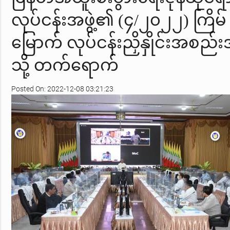
လုပ်ငန်းအဖွဲ့၏ (၄/၂၀၂၂) ကြိမ်
မြောက် လုပ်ငန်းညှိနှိုင်းအစည
သို့ တက်ရောက်
Posted On: 2022-12-08 03:21:23