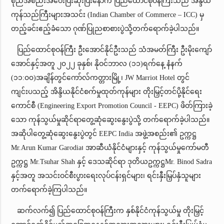
စုံညီအစည်းအဝေးပြီးဆုံးပြီးနောက် ပြည်ထောင်စုဝန်ကြီးသည် အိန္ဒိယ
ကုန်သည်ကြီးများအသင်း (Indian Chamber of Commerce – ICC) မှ
တည့်ခင်းဧည့်ခံသော ဂုဏ်ပြုညစာစားပွဲသို့တက်ရောက်ခဲ့ပါသည်။
ပြည်ထောင်စုဝန်ကြီး ဦးအောင်နိုင်ဦးသည် သံအမတ်ကြီး ဦးမိုးကျော်
အောင်နှင့်အတူ ၂၀၂၂ ခုနှစ်၊ နိုဝင်ဘာလ (၁၁)ရက်နေ့ နံနက်
(၁၁:၀၀)အချိန်တွင်ကော်လ်ကတ္တားမြို့၊ JW Marriot Hotel တွင်
ကျင်းပသည့် အိန္ဒိယနိုင်ငံစက်မှုထုတ်ကုန်များ တိုးမြှင့်တင်ပို့နိုင်ရေး
ကောင်စီ (Engineering Export Promotion Council - EEPC) ဖိတ်ကြားခဲ့
သော ကုန်သွယ်မှုဆိုင်ရာတွေ့ဆုံဆွေးနွေးပွဲသို့ တက်ရောက်ခဲ့ပါသည်။
အဆိုပါတွေ့ဆုံဆွေးနွေးပွဲတွင် EEPC India အဖွဲ့အစည်း၏ ဥက္ကဋ္ဌ
Mr.Arun Kumar Garodia၊ အာဆီယံနိုင်ငံများနှင့် ကုန်သွယ်မှုကော်မတီ
ဥက္ကဋ္ဌ Mr.Tsuhar Shah နှင့် ဒေသဆိုင်ရာ ဒုတိယဥက္ကဋ္ဌMr. Binod Sadra
နှင့်အတူ အသင်းဝင်စီးပွားရေးလုပ်ငန်းရှင်များ၊ ရင်းနှီးမြှပ်နှံသူများ
တက်ရောက်ခဲ့ကြပါသည်။
ဆက်လက်၍ ပြည်ထောင်စုဝန်ကြီးက နှစ်နိုင်ငံကုန်သွယ်မှု တိုးမြှင့်