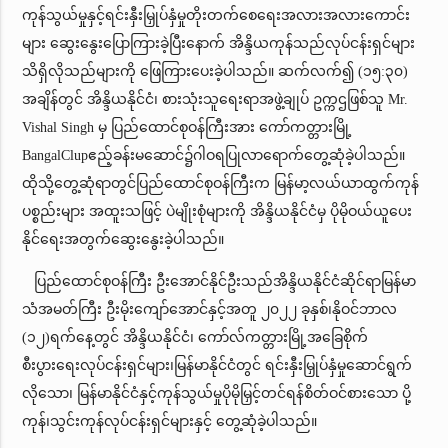
ကုန်သွယ်မှုနှင့်ရင်းနှီးမြှုပ်နှံမှုတိုးတက်စေရေးအလားအလားကောင်း
များ ဆွေးနွေးပြောကြားခဲ့ပြီးနောက် အိန္ဒိယကုန်သည်လုပ်ငန်းရှင်များ
သိရှိလိုသည်များကို ဖြေကြားပေးခဲ့ပါသည်။ ဆက်လက်၍ (၁၅:၃၀)
အချိန်တွင် အိန္ဒိယနိုင်ငံ၊ စားသုံးသူရေးရာအဖွဲ့ချုပ် ဥက္ကဌဖြစ်သူ Mr.
Vishal Singh မှ ပြည်ထောင်စုဝန်ကြီးအား ကော်ကတ္တားမြို့
BangalClupဧည့်ခန်းမဆောင်၌ဂါဝရပြုလာရောက်တွေ့ဆုံခဲ့ပါသည်။
ထိုသို့တွေ့ဆုံရာတွင်ပြည်ထောင်စုဝန်ကြီးက မြန်မာ့လယ်ယာထွက်ကုန်
ပစ္စည်းများ အထူးသဖြင့် ပဲမျိုးစုံများကို အိန္ဒိယနိုင်ငံမှ ပိုမိုဝယ်ယူပေး
နိုင်ရေးအတွက်ဆွေးနွေးခဲ့ပါသည်။
ပြည်ထောင်စုဝန်ကြီး ဦးအောင်နိုင်ဦးသည်အိန္ဒိယနိုင်ငံဆိုင်ရာမြန်မာ
သံအမတ်ကြီး ဦးမိုးကျော်အောင်နှင့်အတူ ၂၀၂၂ ခုနှစ်၊နိုဝင်ဘာလ
(၁၂)ရက်နေ့တွင် အိန္ဒိယနိုင်ငံ၊ ကော်လ်ကတ္တားမြို့အခြေစိုက်
စီးပွားရေးလုပ်ငန်းရှင်များ၊မြန်မာနိုင်ငံတွင် ရင်းနှီးမြှုပ်နှံမှုဆောင်ရွက်
လိုသော၊ မြန်မာနိုင်ငံနှင့်ကုန်သွယ်မှုပိုမိုမြှင့်တင်ရန်စိတ်ဝင်စားသော ပို့
ကုန်၊သွင်းကုန်လုပ်ငန်းရှင်များနှင့် တွေ့ဆုံခဲ့ပါသည်။