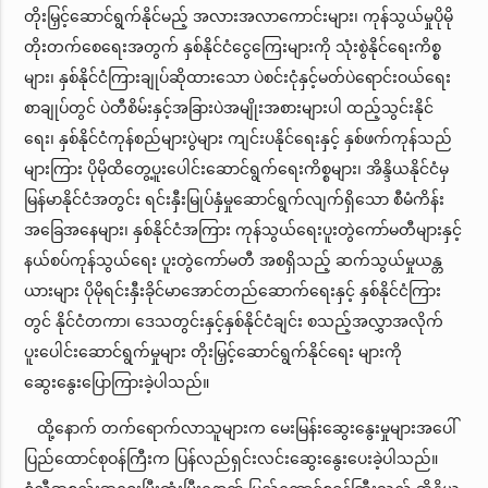
တိုးမြှင့်ဆောင်ရွက်နိုင်မည့် အလားအလာကောင်းများ၊ ကုန်သွယ်မှုပိုမို
တိုးတက်စေရေးအတွက် နှစ်နိုင်ငံငွေကြေးများကို သုံးစွဲနိုင်ရေးကိစ္စ
များ၊ နှစ်နိုင်ငံကြားချုပ်ဆိုထားသော ပဲစင်းငုံနှင့်မတ်ပဲရောင်းဝယ်ရေး
စာချုပ်တွင် ပဲတီစိမ်းနှင့်အခြားပဲအမျိုးအစားများပါ ထည့်သွင်းနိုင်
ရေး၊ နှစ်နိုင်ငံကုန်စည်များပွဲများ ကျင်းပနိုင်ရေးနှင့် နှစ်ဖက်ကုန်သည်
များကြား ပိုမိုထိတွေ့ပူးပေါင်းဆောင်ရွက်ရေးကိစ္စများ၊ အိန္ဒိယနိုင်ငံမှ
မြန်မာနိုင်ငံအတွင်း ရင်းနှီးမြုပ်နှံမှုဆောင်ရွက်လျက်ရှိသော စီမံကိန်း
အခြေအနေများ၊ နှစ်နိုင်ငံအကြား ကုန်သွယ်ရေးပူးတွဲကော်မတီများနှင့်
နယ်စပ်ကုန်သွယ်ရေး ပူးတွဲကော်မတီ အစရှိသည့် ဆက်သွယ်မှုယန္တ
ယားများ ပိုမိုရင်းနှီးခိုင်မာအောင်တည်ဆောက်ရေးနှင့် နှစ်နိုင်ငံကြား
တွင် နိုင်ငံတကာ၊ ဒေသတွင်းနှင့်နှစ်နိုင်ငံချင်း စသည့်အလွှာအလိုက်
ပူးပေါင်းဆောင်ရွက်မှုများ တိုးမြှင့်ဆောင်ရွက်နိုင်ရေး များကို
ဆွေးနွေးပြောကြားခဲ့ပါသည်။
ထို့နောက် တက်ရောက်လာသူများက မေးမြန်းဆွေးနွေးမှုများအပေါ်
ပြည်ထောင်စုဝန်ကြီးက ပြန်လည်ရှင်းလင်းဆွေးနွေးပေးခဲ့ပါသည်။