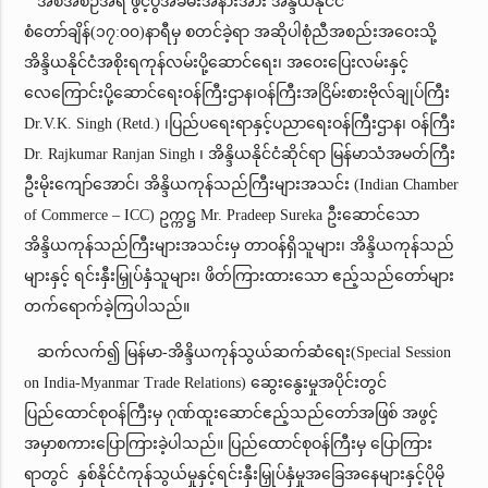
အစီအစဉ်အရ ဖွင့်ပွဲအခမ်းအနားအား အိန္ဒိယနိုင်ငံ
စံတော်ချိန်(၁၇:၀၀)နာရီမှ စတင်ခဲ့ရာ အဆိုပါစုံညီအစည်းအဝေးသို့
အိန္ဒိယနိုင်ငံအစိုးရကုန်လမ်းပို့ဆောင်ရေး၊ အဝေးပြေးလမ်းနှင့်
လေကြောင်းပို့ဆောင်ရေးဝန်ကြီးဌာန၊ဝန်ကြီးအငြိမ်းစားဗိုလ်ချုပ်ကြီး
Dr.V.K. Singh (Retd.) ၊ပြည်ပရေးရာနှင့်ပညာရေးဝန်ကြီးဌာန၊ ဝန်ကြီး
Dr. Rajkumar Ranjan Singh ၊ အိန္ဒိယနိုင်ငံဆိုင်ရာ မြန်မာသံအမတ်ကြီး
ဦးမိုးကျော်အောင်၊ အိန္ဒိယကုန်သည်ကြီးများအသင်း (Indian Chamber
of Commerce – ICC) ဥက္ကဋ္ဌ Mr. Pradeep Sureka ဦးဆောင်သော
အိန္ဒိယကုန်သည်ကြီးများအသင်းမှ တာဝန်ရှိသူများ၊ အိန္ဒိယကုန်သည်
များနှင့် ရင်းနှီးမြှုပ်နှံသူများ၊ ဖိတ်ကြားထားသော ဧည့်သည်တော်များ
တက်ရောက်ခဲ့ကြပါသည်။
ဆက်လက်၍ မြန်မာ-အိန္ဒိယကုန်သွယ်ဆက်ဆံရေး(Special Session
on India-Myanmar Trade Relations) ဆွေးနွေးမှုအပိုင်းတွင်
ပြည်ထောင်စုဝန်ကြီးမှ ဂုဏ်ထူးဆောင်ဧည့်သည်တော်အဖြစ် အဖွင့်
အမှာစကားပြောကြားခဲ့ပါသည်။ ပြည်ထောင်စုဝန်ကြီးမှ ပြောကြား
ရာတွင် နှစ်နိုင်ငံကုန်သွယ်မှုနှင့်ရင်းနှီးမြှုပ်နှံမှုအခြေအနေများနှင့်ပိုမို