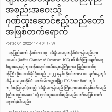
အစည်းအဝေးသို့
ဂုဏ်ထူးဆောင်ဧည့်သည်တော်
အဖြစ်တက်ရောက်
Posted On: 2022-11-14 04:17:59
နေပြည်တော်၊ နိုဝင်ဘာ ၁၃ အိန္ဒိယသမ္မတနိုင်ငံ၊ကုန်သည်များ
အသင်း (
Indian Chamber of Commerce
–ICC) ၏ ဖိတ်ကြားချက်အရ
စီးပွားရေးနှင့်ကူးသန်းရောင်းဝယ်ရေးဝန်ကြီးဌာန၊ ပြည်ထောင်စု
ဝန်ကြီး ဦးအောင်နိုင်ဦးသည် ၂၀၂၂ ခုနှစ်၊ နိုဝင်ဘာလ ၁၁ ရက်နေ့တွင်
အိန္ဒိယသမ္မတနိုင်ငံ၊ ကော်လ်ကတ္တားမြို့၊ ITC Sonar Hotel တွင်
ကျင်းပပြုလုပ်ခဲ့သည့် “အိန္ဒိယကုန်သည် ကြီးများအသင်းနှစ်ပတ်လည်
စုံညီအစည်းအဝေး” သို့ ဂုဏ်ထူးဆောင်ဧည့်သည်တော်အဖြစ် တက်
ရောက်ခဲ့ပါသည်။