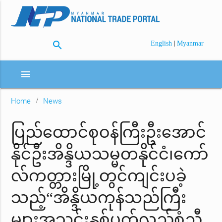
search
|
English
Myanmar
menu
Home
News
ပြည်ထောင်စုဝန်ကြီးဦးအောင်
နိုင်ဦးအိန္ဒိယသမ္မတနိုင်ငံ၊ကော်
လ်ကတ္တားမြို့တွင်ကျင်းပခဲ့
သည့်“အိန္ဒိယကုန်သည်ကြီး
များအသင်းနှစ်ပတ်လည်စုံညီ