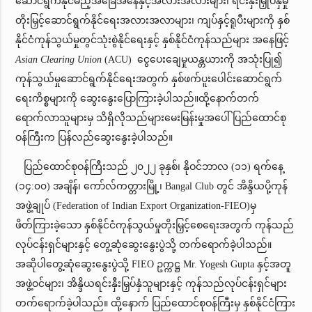
ဆောင်ရွက်နိုင်မည့်အခြေအနေနှင့်အလားအလားများ၊ ရင်းနှီးမြှုပ်နှံမှု
တိုးမြှင့်ဆောင်ရွက်နိုင်ရေးအလားအလာများ၊ ကျပ်နှင့်ရူပီးများကို နှစ်
နိုင်ငံကုန်သွယ်မှုတွင်သုံးစွဲနိုင်ရေးနှင့် နှစ်နိုင်ငံကုန်သည်များ အနေဖြင့်
Asian Clearing Union
(ACU) ငွေပေးချေမှုယန္တယားကို အသုံးပြု၍
ကုန်သွယ်မှုဆောင်ရွက်နိုင်ရေးအတွက် နှစ်ဖက်ပူးပေါင်းဆောင်ရွက်
ရေးကိစ္စများကို ဆွေးနွေးပြောကြားခဲ့ပါသည်။ထို့နောက်တက်
ရောက်လာသူများမှ သိရှိလိုသည်များမေးမြန်းမှုအပေါ် ပြည်ထောင်စု
ဝန်ကြီးက ပြန်လည်ဆွေးနွေးခဲ့ပါသည်။
ပြည်ထောင်စုဝန်ကြီးသည် ၂၀၂၂ ခုနှစ်၊ နိုဝင်ဘာလ (၁၁) ရက်နေ့
(၁၄:၀၀) အချိန်၊ ကော်လ်ကတ္တားမြို့၊ Bangal Club တွင် အိန္ဒိယပို့ကုန်
အဖွဲ့ချုပ် (Federation of Indian Export Organization-FIEO)မှ
ဖိတ်ကြားခဲ့သော နှစ်နိုင်ငံကုန်သွယ်မှုတိုးမြှင့်စေရေးအတွက် ကုန်သည်
လုပ်ငန်းရှင်များနှင့် တွေ့ဆုံဆွေးနွေးပွဲသို့ တက်ရောက်ခဲ့ပါသည်။
အဆိုပါတွေ့ဆုံဆွေးနွေးပွဲသို့ FIEO ဥက္ကဋ္ဌ Mr. Yogesh Gupta နှင့်အတူ
အဖွဲ့ဝင်များ၊ အိန္ဒိယရင်းနှီးမြှပ်နှံသူများနှင့် ကုန်သည်လုပ်ငန်းရှင်များ
တက်ရောက်ခဲ့ပါသည်။ ထို့နောက် ပြည်ထောင်စုဝန်ကြီးမှ နှစ်နိုင်ငံကြား