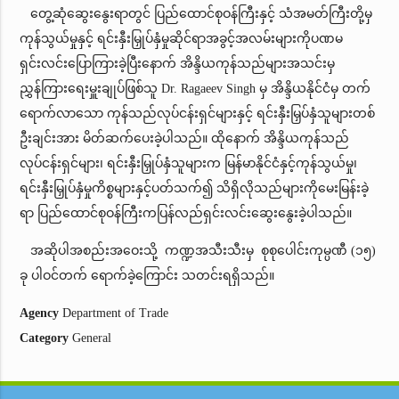
တွေ့ဆုံဆွေးနွေးရာတွင် ပြည်ထောင်စုဝန်ကြီးနှင့် သံအမတ်ကြီးတို့မှ
ကုန်သွယ်မှုနှင့် ရင်းနှီးမြှုပ်နှံမှုဆိုင်ရာအခွင့်အလမ်းများကိုပဏမ
ရှင်းလင်းပြောကြားခဲ့ပြီးနောက် အိန္ဒိယကုန်သည်များအသင်းမှ
ညွှန်ကြားရေးမှူးချုပ်ဖြစ်သူ Dr. Ragaeev Singh မှ အိန္ဒိယနိုင်ငံမှ တက်
ရောက်လာသော ကုန်သည်လုပ်ငန်းရှင်များနှင့် ရင်းနှီးမြှပ်နှံသူများတစ်
ဦးချင်းအား မိတ်ဆက်ပေးခဲ့ပါသည်။ ထိုနောက် အိန္ဒိယကုန်သည်
လုပ်ငန်းရှင်များ၊ ရင်းနှီးမြှုပ်နှံသူများက မြန်မာနိုင်ငံနှင့်ကုန်သွယ်မှု၊
ရင်းနှီးမြှုပ်နှံမှုကိစ္စများနှင့်ပတ်သက်၍ သိရှိလိုသည်များကိုမေးမြန်းခဲ့
ရာ ပြည်ထောင်စုဝန်ကြီးကပြန်လည်ရှင်းလင်းဆွေးနွေးခဲ့ပါသည်။
အဆိုပါအစည်းအဝေးသို့ ကဏ္ဍအသီးသီးမှ စုစုပေါင်းကုမ္ပဏီ (၁၅)
ခု ပါဝင်တက် ရောက်ခဲ့ကြောင်း သတင်းရရှိသည်။
Agency
Department of Trade
Category
General