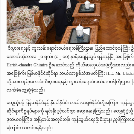
စီးပွားရေးနှင့် ကူးသန်းရောင်းဝယ်ရေးဝန်ကြီးဌာန၊ ပြည်ထောင်စုဝန်ကြီး ဦ
အောက်တိုဘာလ ၂၀ ရက်၊ (၁၂:၀၀) နာရီအချိန်တွင် ရန်ကုန်မြို့အခြေစိုက်၊ မ
Harish-chandra Ghimire ဦးဆောင်သည့် ကိုယ်စားလှယ်အဖွဲ့တို့အားလည်းကောင
အခြေစိုက်၊ မြန်မာနိုင်ငံဆိုင်ရာ ဘယ်လာရုစ်သံအမတ်ကြီး H.E. Mr. Ulad
တို့အားလည်းကောင်း စီးပွားရေးနှင့် ကူးသန်းရောင်းဝယ်ရေးဝန်ကြီးဌာန၊ 
လက်ခံတွေ့ဆုံခဲ့သည်။
တွေ့ဆုံစဉ် မြန်မာနိုင်ငံနှင့် နီပေါနိုင်ငံ၊ ဘယ်လာရုစ်နိုင်ငံတို့အကြား ကုန်သွယ
ဆိုင်ရာကိစ္စရပ်များကို ရင်းနှီးပွင့်လင်းစွာ ဆွေးနွေးခဲ့ကြသည်။ တွေ့ဆုံပွဲသ
ဒုတိယဝန်ကြီး၊ အမြဲတမ်းအတွင်းဝန်၊ ကုန်သွယ်ရေးဦးစီးဌာန၊ ညွှန်ကြားရေးမ
ကြောင်း သတင်းရရှိသည်။