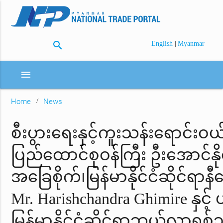
search
|
English
Myanmar
menu
Home
News
စီးပွားရေးနှင့်ကူးသန်းရောင်းဝ
ပြည်ထောင်စုဝန်ကြီး ဦးအောင်နိုင်
အခြေစိုက်၊မြန်မာနိုင်ငံဆိုင်ရာ
Mr. Harishchandra Ghimire နှင့် ဟ
မြန်မာနိုင်ငံဆိုင်ရာဘယ်လာရုစ