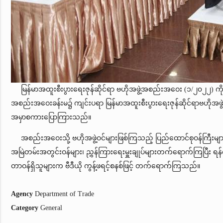
မြန်မာအထူးစီးပွားရေးဇုန်ဆိုင်ရာ ဗဟိုအဖွဲ့အစည်းအဝေး (၁/၂၀၂၂) ကို ၁၂
အစည်းအဝေးခန်းမ၌ ကျင်းပရာ မြန်မာအထူးစီးပွားရေးဇုန်ဆိုင်ရာဗဟိုအဖွဲ့ ဥက္က
အမှာစကားပြောကြားသည်။
အစည်းအဝေးသို့ ဗဟိုအဖွဲ့ဝင်များဖြစ်ကြသည့် ပြည်ထောင်စုဝန်ကြီးများ၊ ဒု
အမြဲတမ်းအတွင်းဝန်များ၊ ညွှန်ကြားရေးမှူးချုပ်များတက်ရောက်ကြပြီး ရန်ကုန
တာဝန်ရှိသူများက ဗီဒီယို ကွန့်ဖရင့်စနစ်ဖြင့် တက်ရောက်ကြသည်။
Agency
Department of Trade
Category
General