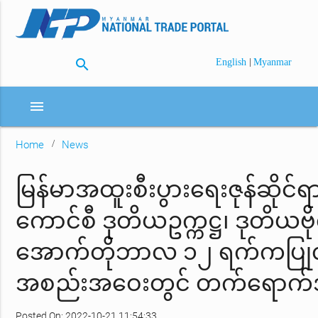
search
|
English
Myanmar
menu
Home
News
မြန်မာအထူးစီးပွားရေးဇုန်ဆိုင်ရာဗ
ကောင်စီ ဒုတိယဥက္ကဋ္ဌ၊ ဒုတိယဗိုလ်
အောက်တိုဘာလ ၁၂ ရက်ကပြုလုပ်
အစည်းအဝေးတွင် တက်ရောက်
Posted On: 2022-10-21 11:54:33