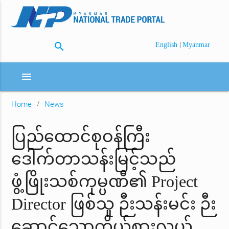
search
|
English
Myanmar
menu
Home
News
ပြည်ထောင်စုဝန်ကြီး
ဒေါက်တာသန်းမြင့်သည်
ဖွံ့ဖြိုးသစ်ကုမ္ပဏီ၏ Project
Director ဖြစ်သူ ဉီးသန်းမင်း ဉီး
ဆောင်သောကိုယ်စားလှယ်