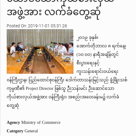
အဖွဲ့အား လက်ခံတွေ့ဆုံ
Posted On: 2019-11-01 05:31:26
၂၀၁၉ ခုနှစ်၊
အောက်တိုဘာလ ၈ ရက်နေ့၊
(၁၀:၀၀) နာရီအချိန်တွင်
စီးပွားရေးနှင့်
ကူးသန်းရောင်းဝယ်ရေး
ဝန်ကြီးဌာန၊ ပြည်ထောင်စုဝန်ကြီး ဒေါက်တာသန်းမြင့်သည် ဖွံ့ဖြိုးသစ်
ကုမ္ပဏီ၏ Project Director ဖြစ်သူ ဉီးသန်းမင်း ဉီးဆောင်သော
ကိုယ်စားလှယ်အဖွဲ့အား ဝန်ကြီးရုံး၊ အစည်းအဝေးခန်းမ၌ လက်ခံ
တွေ့ဆုံ
Agency
Ministry of Commerce
Category
General