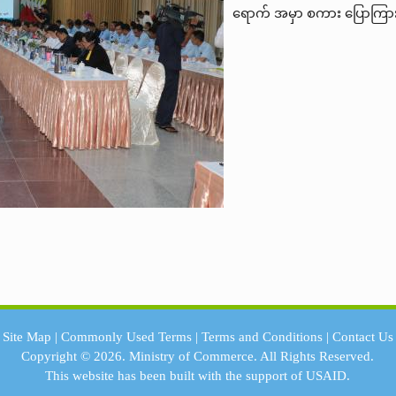
ရောက် အမှာ စကား ပြောကြာ
Site Map
|
Commonly Used Terms
|
Terms and Conditions
|
Contact Us
Copyright © 2026.
Ministry of Commerce.
All Rights Reserved.
This website has been built with the support of
USAID.