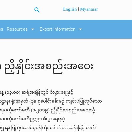
search
|
English
Myanmar
arrow_drop_down
arrow_drop_down
es
Resources
Export Information
ှိနှိုင်းအစည်းအဝေး
(၁၃:ဝ၀) နာရီအချိန်တွင် စီးပွားရေးနှင့်
ဌာန၊ ရုံးအမှတ် (၃)၊ စုပေါင်းခန်းမ၌ ကျင်းပပြုလုပ်သော
ဟိုကော်မတီ (၁/၂၀၁၉) ညှိနှိုင်းအစည်းအဝေးသို့
ိုကော်မတီဥက္ကဌ၊ စီးပွာရေးနှင့်
းဌာန၊ ပြည်ထောင်စုဝန်ကြီး ဒေါက်တာသန်းမြင့် တက်