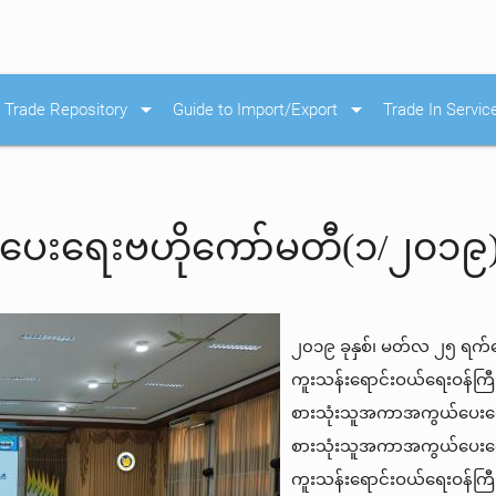
arrow_drop_down
arrow_drop_down
Trade Repository
Guide to Import/Export
Trade In Servic
းရေးဗဟိုကော်မတီ(၁/၂၀၁၉) ည
၂၀၁၉ ခုနှစ်၊ မတ်လ ၂၅ ရက်နေ့ 
ကူးသန်းရောင်းဝယ်ရေးဝန်ကြီး
စားသုံးသူအကာအကွယ်ပေးရေးဗ
စားသုံးသူအကာအကွယ်ပေးရေးဗဟ
ကူးသန်းရောင်းဝယ်ရေးဝန်ကြီ