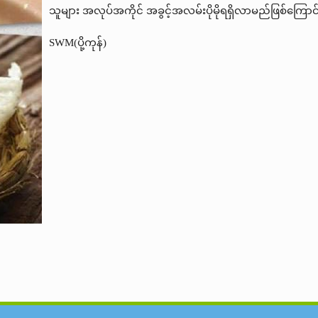
သူများ အလုပ်အကိုင် အခွင့်အလမ်းပိုမိုရရှိလာမည်ဖြစ်ကြော
SWM(ပို့ကုန်)