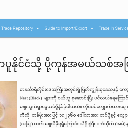
arrow_drop_down
arrow_drop_down
Trade Repository
Guide to Import/Export
Trade In Servic
ပူနိုင်ငံသို့ ပို့ကုန်အမယ်သစ်အဖ
တနင်္သာရီတိုင်းဒေသကြီးအတွင်းရှိ မြိတ်ကျွန်းစုဒေသနှင့် ကေ
Nest (Black) များကို ဝယ်ယူ စုဆောင်းပြီး ပင်လယ်ရေကြောင်းမ
ဈေးကွက်ရှာဖွေတင်ပို့နိုင်ခဲ့ပါတယ်။ လိုင်စင်လျှောက်ထားဈေးန
ကီလို၊ တန်ဖိုးအားဖြင့် ၁၈၂၃၆၀ ဒေါ်လာအား တင်ပို့ခွင့် လျ
(အဖြူ) ထက် ဈေးပိုမိုရရှိကြောင်း သိရှိရပြီး ငှက်သိုက် (အမဲ)မျ