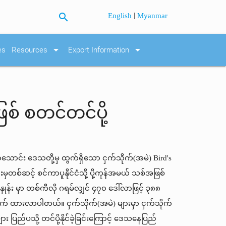
search
|
English
Myanmar
arrow_drop_down
arrow_drop_down
es
Resources
Export Information
ြစ် စတင်တင်ပို့
ာ့သောင်း ဒေသတို့မှ ထွက်ရှိသော ငှက်သိုက်(အမဲ) Bird's
ှတစ်ဆင့် စင်ကာပူနိုင်ငံသို့ ပို့ကုန်အမယ် သစ်အဖြစ်
ှုန်း မှာ တစ်ကီလို ဂရမ်လျှင် ၄၇၀ ဒေါ်လာဖြင့် ၃၈၈
ှောက် ထားလာပါတယ်။ ငှက်သိုက်(အမဲ) များမှာ ငှက်သိုက်
ား ပြည်ပသို့ တင်ပို့နိုင်ခဲ့ခြင်းကြောင့် ဒေသနေပြည်