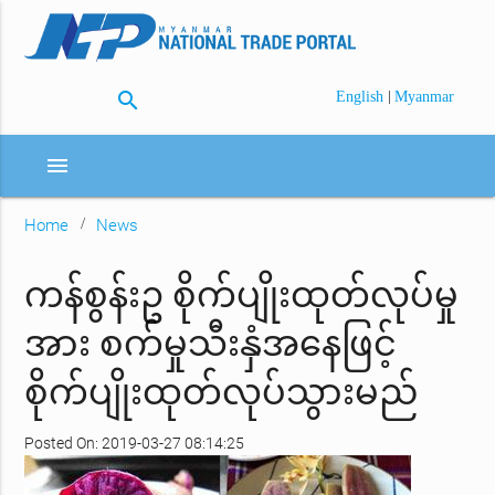
search
|
English
Myanmar
menu
Home
News
ကန်စွန်းဥ စိုက်ပျိုးထုတ်လုပ်မှု
အား စက်မှုသီးနှံအနေဖြင့်
စိုက်ပျိုးထုတ်လုပ်သွားမည်
Posted On: 2019-03-27 08:14:25