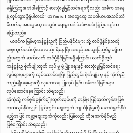
မရှိကြဘူး။ အဲဒါကြောင့် စားသုံးမှုမြှင့်တင်ရေးကိုလည်း အဓိက အနေ
နဲ့ လုပ်သွားဖို့ရှိပါတယ်'' ဟYou & I အထွေထွေ သမဝါယမအသင်းလီ
မိတက်မှ အထွေထွေ အတွင်း ရေးမှူး ဒေါ်သင်ဇာဝင်းပြည့်ကျော်က
ပြောသည်။
ယခင်က မြန်မာ့ကန်စွန်းဥကို ပြည်ပနိုင်ငံများ သို့ တင်ပို့နိုင်ခဲ့သလို
ဈေးကွက်ဝယ်လိုအားလည်း ရှိနေ ပြီး အရည်အသွေးပြည့်မီမှု မရှိသ
ည့်အတွက် ဆက်လက် တင်ပို့နိုင်ခြင်းမရှိကြောင်း၊ လက်ရှိတွင်
ကန်စွန်းဥ စိုက်ပျိုးထုတ် လုပ် မှု ဖွံ့ဖြိုးရေးနှင့် စားသုံးမှုမြှင့်တင်ရေး
လှုပ်ရှားမှုများကို လုပ်ဆောင်နေပြီး ပြည်တွင်း စိုက်ပျိုး မှု နှင့် ကိုက်ညီ
သည့်မျိုးစေ့များကို သုတေသန ပြုလုပ် ခြင်း၊ စမ်းသပ်ခြင်းများ
လုပ်ဆောင်နေကြောင်း သိရသည်။
ထိုကဲ့သို့ ကန်စွန်းဥစိုက်ပျိုးထုတ်လုပ်မှုကို တန်ဖိုး မြင့်ထုတ်ကုန်အဖြစ်
ထုတ်လုပ်နိုင်လျှင် ပြည်တွင်း ဈေးကွက် ကျယ်ပြန့်မှုကို ဆောင်ရွက်နိုင်
မည့်အပြင် ကမ္ဘာ့ဈေးကွက်ကိုလည်း ပြန်လည် ထိုးဖောက်နိုင်မည်
ဖြစ်ကြောင်း သိရသည်။
မြန်မာနိုင်ငံအနေဖြင့် ကုန်ကြမ်းကိုသာ တင်ပို့ နိုင်ပြီး ကုန်ချောကို