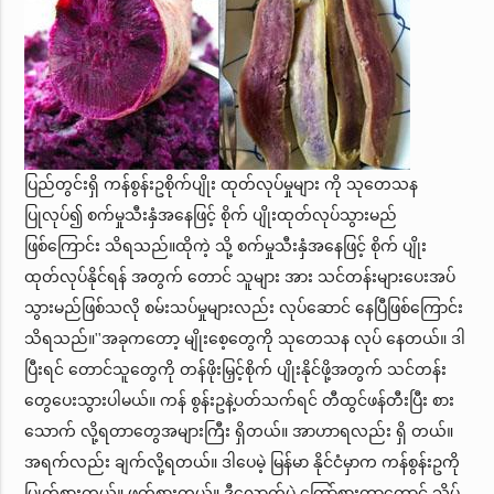
ပြည်တွင်းရှိ ကန်စွန်းဥစိုက်ပျိုး ထုတ်လုပ်မှုများ ကို သုတေသန
ပြုလုပ်၍ စက်မှုသီးနှံအနေဖြင့် စိုက် ပျိုးထုတ်လုပ်သွားမည်
ဖြစ်ကြောင်း သိရသည်။ထိုကဲ့ သို့ စက်မှုသီးနှံအနေဖြင့် စိုက် ပျိုး
ထုတ်လုပ်နိုင်ရန် အတွက် တောင် သူများ အား သင်တန်းများပေးအပ်
သွားမည်ဖြစ်သလို စမ်းသပ်မှုများလည်း လုပ်ဆောင် နေပြီဖြစ်ကြောင်း
သိရသည်။''အခုကတော့ မျိုးစေ့တွေကို သုတေသန လုပ် နေတယ်။ ဒါ
ပြီးရင် တောင်သူတွေကို တန်ဖိုးမြှင့်စိုက် ပျိုးနိုင်ဖို့အတွက် သင်တန်း
တွေပေးသွားပါမယ်။ ကန် စွန်းဥနဲ့ပတ်သက်ရင် တီထွင်ဖန်တီးပြီး စား
သောက် လို့ရတာတွေအများကြီး ရှိတယ်။ အာဟာရလည်း ရှိ တယ်။
အရက်လည်း ချက်လို့ရတယ်။ ဒါပေမဲ့ မြန်မာ နိုင်ငံမှာက ကန်စွန်းဥကို
ပြုတ်စားတယ်။ ဖုတ်စားတယ်။ ဒီလောက်ပဲ ကြော်စားတာတောင် သိပ်