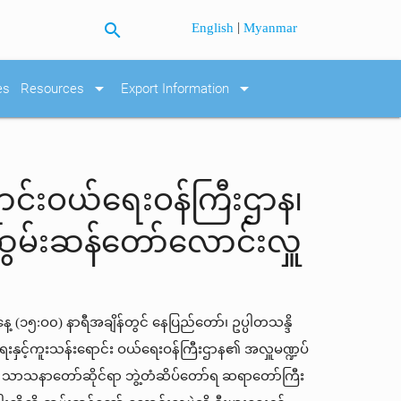
search
|
English
Myanmar
arrow_drop_down
arrow_drop_down
es
Resources
Export Information
ရောင်းဝယ်ရေးဝန်ကြီးဌာန၊
ဆွမ်းဆန်တော်လောင်းလှူ
့ (၁၅:ဝ၀) နာရီအချိန်တွင် နေပြည်တော်၊ ဥပ္ပါတသန္ဒိ
းရေးနှင့်ကူးသန်းရောင်း ဝယ်ရေးဝန်ကြီးဌာန၏ အလှူမဏ္ဍပ်
့ သာသနာတော်ဆိုင်ရာ ဘွဲ့တံဆိပ်တော်ရ ဆရာတော်ကြီး