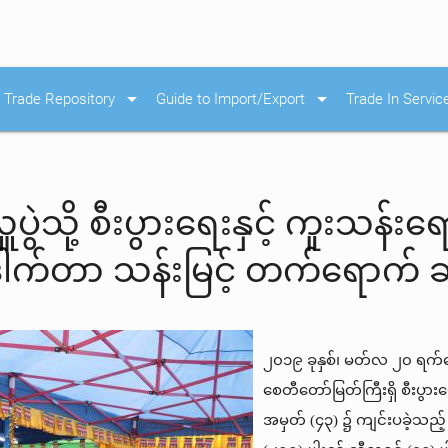
arrow_drop_down
arrow_drop_down
Trade Repository
Guide to Import/Export
Trade In Servic
ွဲသို့ စီးပွားရေးနှင့် ကူးသန်း
ဒေါက်တာ သန်းမြင့် တက်ရောက် 
၂၀၁၉ ခုနှစ်၊ မတ်လ ၂၀ ရက်နေ
စေတီတော်မြတ်ကြီးရှိ စီးပွာ
အမှတ် (၄၃) ၌ ကျင်းပခဲ့သည်