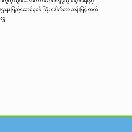
းတို့ကို ဆွမ်းဆန်တော် လောင်းလှူပွဲသို့ စီးပွားရေးနှင့်
းဌာန၊ ပြည်ထောင်စုဝန် ကြီး ဒေါက်တာ သန်းမြင့် တက်
လှူ