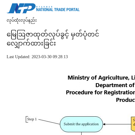
လုပ်ထုံးလုပ်နည်း
မြေဩဇာထုတ်လုပ်ခွင့် မှတ်ပုံတင်
လျှောက်ထားခြင်း
Last Updated: 2023-03-30 09:28:13