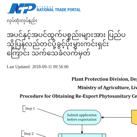
လုပ်ထုံးလုပ်နည်း
အပင်နှင့်အပင်ထွက်ပစ္စည်းများအား ပြည်ပ
သို့ပြန်လည်တင်ပို့ခွင့်ပိုးမွှားကင်းရှင်း
ကြောင်း သက်သေခံလက်မှတ်
Last Updated: 2018-09-11 09:56:06