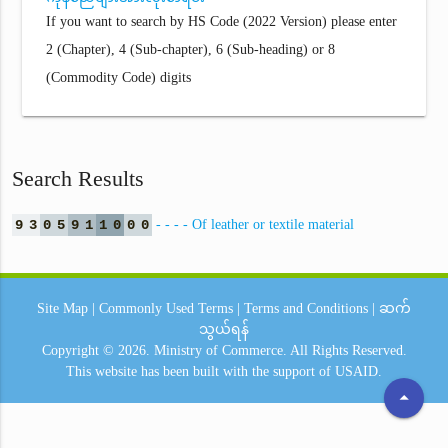
If you want to search by HS Code (2022 Version) please enter
2 (Chapter), 4 (Sub-chapter), 6 (Sub-heading) or 8
(Commodity Code) digits
Search Results
9
3
0
5
9
1
1
0
0
0
- - - - Of leather or textile material
Site Map
|
Commonly Used Terms
|
Terms and Conditions
|
ဆက်
သွယ်ရန်
Copyright © 2026.
Ministry of Commerce.
All Rights Reserved.
This website has been built with the support of
USAID.
arrow_drop_up