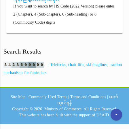
If you want to search by HS Code (2022 Version) please enter
2 (Chapter), 4 (Sub-chapter), 6 (Sub-heading) or 8
(Commodity Code) digits
Search Results
8
4
2
8
6
0
0
0
0
0
- - Teleferics, chair-lifts, ski-draglines; traction
mechanisms for funiculars
Site Map
|
Commonly Used Terms
|
Terms and Conditions
|
ဆက်
သွယ်ရန်
Copyright © 2026.
Ministry of Commerce.
All Rights Reserved.
arrow_drop_up
This website has been built with the support of
USAID.