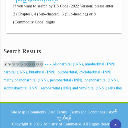
If you want to search by HS Code (2022 Version) please enter
2 (Chapter), 4 (Sub-chapter), 6 (Sub-heading) or 8
(Commodity Code) digits
Search Results
2
9
3
3
5
3
0
0
0
0
- - - Allobarbital (INN), amobarbital (INN),
barbital (INN), butalbital (INN), butobarbital, cyclobarbital (INN),
methylphenobarbital (INN), pentobarbital (INN), phenobarbital (INN),
secbutabarbital (INN), secobarbital (INN) and vinylbital (INN); salts ther
Site Map
|
Commonly Used Terms
|
Terms and Conditions
|
ဆက်
သွယ်ရန်
arrow_drop_up
Copyright © 2026.
Ministry of Commerce.
All Rights Reserved.