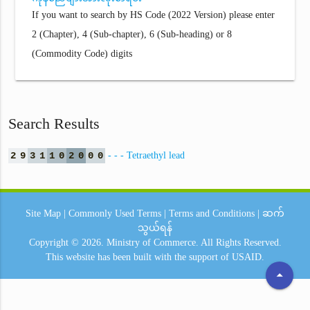
If you want to search by HS Code (2022 Version) please enter
2 (Chapter), 4 (Sub-chapter), 6 (Sub-heading) or 8
(Commodity Code) digits
Search Results
2
9
3
1
1
0
2
0
0
0
- - - Tetraethyl lead
Site Map
|
Commonly Used Terms
|
Terms and Conditions
|
ဆက်
သွယ်ရန်
Copyright © 2026.
Ministry of Commerce.
All Rights Reserved.
This website has been built with the support of
USAID.
arrow_drop_up