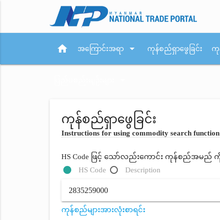
home
arrow_drop_down
အကြောင်းအရာ
ကုန်စည်ရှာဖွေခြင်း
ကု
arrow_drop_down
ပြည်ပစည်းမျဉ်းများ
ကုန်စည်ရှာဖွေခြင်း
Instructions for using commodity search function
HS Code ဖြင့် သော်လည်းကောင်း ကုန်စည်အမည် ကိုရိ
HS Code
Description
ကုန်စည်များအားလုံးစာရင်း