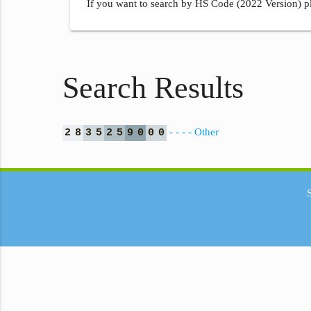
If you want to search by HS Code (2022 Version) pl
Search Results
- - - - Other
2
8
3
5
2
5
9
0
0
0