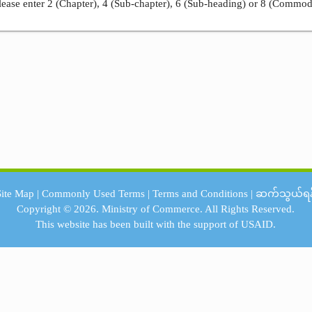
ease enter 2 (Chapter), 4 (Sub-chapter), 6 (Sub-heading) or 8 (Commod
Site Map
|
Commonly Used Terms
|
Terms and Conditions
|
ဆက်သွယ်ရန
Copyright © 2026.
Ministry of Commerce.
All Rights Reserved.
This website has been built with the support of
USAID.