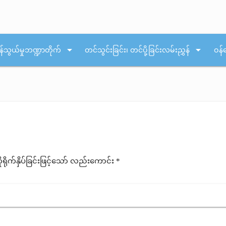
arrow_drop_down
arrow_drop_down
န်သွယ်မှုဘဏ္ဍာတိုက်
တင်သွင်းခြင်း၊ တင်ပို့ခြင်းလမ်းညွှန်
ဝန်
ုက်နှိပ်ခြင်းဖြင့်သော် လည်းကောင်း *