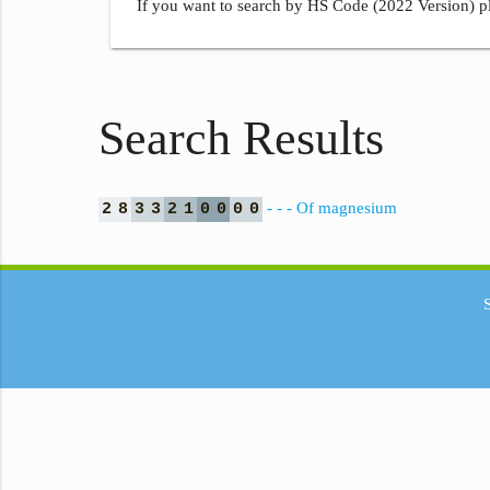
If you want to search by HS Code (2022 Version) pl
Search Results
- - - Of magnesium
2
8
3
3
2
1
0
0
0
0