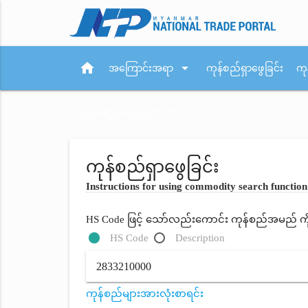
home
arrow_drop_down
အကြောင်းအရာ
ကုန်စည်ရှာဖွေခြင်း
ကု
arrow_drop_down
ပြည်ပစည်းမျဉ်းများ
ကုန်စည်ရှာဖွေခြင်း
Instructions for using commodity search function
HS Code ဖြင့် သော်လည်းကောင်း ကုန်စည်အမည် ကိုရိ
HS Code
Description
ကုန်စည်များအားလုံးစာရင်း