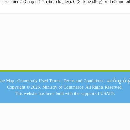
ease enter 2 (Chapter), 4 (Sub-chapter), 6 (Sub-heading) or 8 (Commod
Site Map
|
Commonly Used Terms
|
Terms and Conditions
|
ဆက်သွယ်ရန
Copyright © 2026.
Ministry of Commerce.
All Rights Reserved.
This website has been built with the support of
USAID.