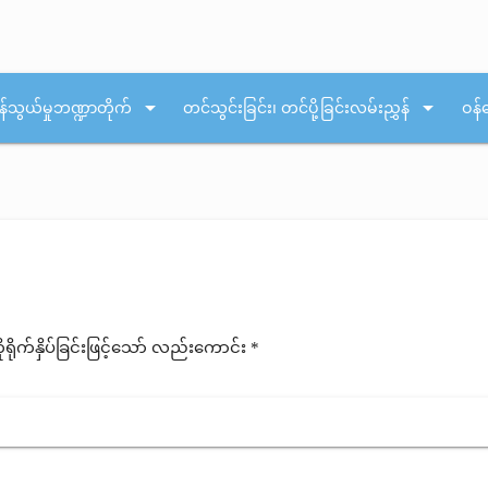
arrow_drop_down
arrow_drop_down
န်သွယ်မှုဘဏ္ဍာတိုက်
တင်သွင်းခြင်း၊ တင်ပို့ခြင်းလမ်းညွှန်
ဝန်
ုက်နှိပ်ခြင်းဖြင့်သော် လည်းကောင်း *