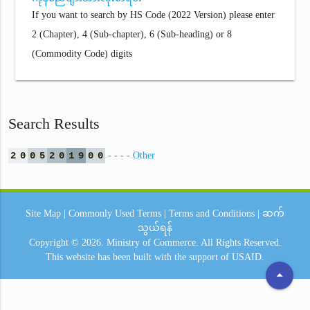
If you want to search by HS Code (2022 Version) please enter
2 (Chapter), 4 (Sub-chapter), 6 (Sub-heading) or 8
(Commodity Code) digits
Search Results
2
0
0
5
2
0
1
9
0
0
- - - - Other
Site Map
|
Commonly Used Terms
|
Terms and Conditions
|
ဆက်
သွယ်ရန်
Copyright © 2026.
Ministry of Commerce.
All Rights Reserved.
This website has been built with the support of
USAID.
arrow_drop_up