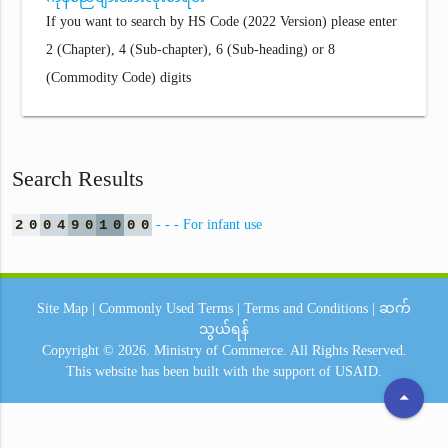
If you want to search by HS Code (2022 Version) please enter
2 (Chapter), 4 (Sub-chapter), 6 (Sub-heading) or 8
(Commodity Code) digits
Search Results
2
0
0
4
9
0
1
0
0
0
- - - For infant use
Site Map
|
Commonly Used Terms
|
Terms and Conditions
|
ဆက်
သွယ်ရန်
Copyright © 2026.
Ministry of Commerce.
All Rights Reserved.
This website has been built with the support of
USAID.
arrow_drop_up