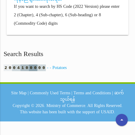
If you want to search by HS Code (2022 Version) please enter
2 (Chapter), 4 (Sub-chapter), 6 (Sub-heading) or 8
(Commodity Code) digits
Search Results
2
0
0
4
1
0
0
0
0
0
- - Potatoes
Site Map
|
Commonly Used Terms
|
Terms and Conditions
|
ဆက်
သွယ်ရန်
Copyright © 2026.
Ministry of Commerce.
All Rights Reserved.
This website has been built with the support of
USAID.
arrow_drop_up