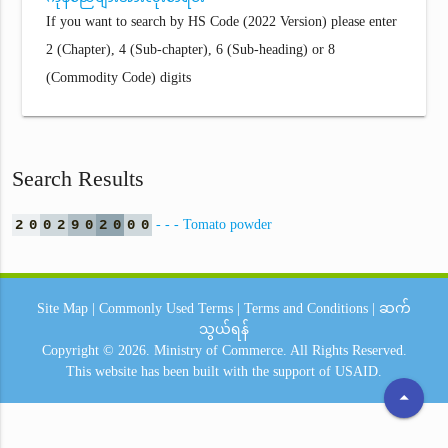
If you want to search by HS Code (2022 Version) please enter
2 (Chapter), 4 (Sub-chapter), 6 (Sub-heading) or 8
(Commodity Code) digits
Search Results
2
0
0
2
9
0
2
0
0
0
- - - Tomato powder
Site Map
|
Commonly Used Terms
|
Terms and Conditions
|
ဆက်
သွယ်ရန်
Copyright © 2026.
Ministry of Commerce.
All Rights Reserved.
This website has been built with the support of
USAID.
arrow_drop_up