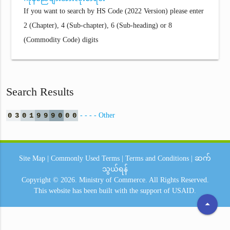
If you want to search by HS Code (2022 Version) please enter
2 (Chapter), 4 (Sub-chapter), 6 (Sub-heading) or 8
(Commodity Code) digits
Search Results
0
3
0
1
9
9
9
0
0
0
- - - - Other
Site Map
|
Commonly Used Terms
|
Terms and Conditions
|
ဆက်
သွယ်ရန်
Copyright © 2026.
Ministry of Commerce.
All Rights Reserved.
This website has been built with the support of
USAID.
arrow_drop_up