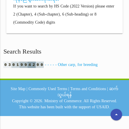
If you want to search by HS Code (2022 Version) please enter
2 (Chapter), 4 (Sub-chapter), 6 (Sub-heading) or 8
(Commodity Code) digits
Search Results
0
3
0
1
9
9
4
2
0
0
- - - - - Other carp, for breeding
Site Map
|
Commonly Used Terms
|
Terms and Conditions
|
ဆက်
သွယ်ရန်
Copyright © 2026.
Ministry of Commerce.
All Rights Reserved.
This website has been built with the support of
USAID.
arrow_drop_up