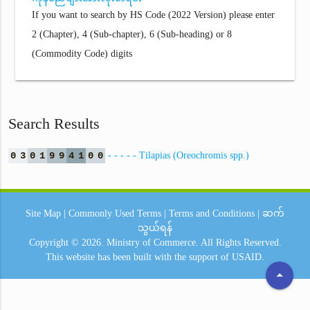
If you want to search by HS Code (2022 Version) please enter
2 (Chapter), 4 (Sub-chapter), 6 (Sub-heading) or 8
(Commodity Code) digits
Search Results
0
3
0
1
9
9
4
1
0
0
- - - - - Tilapias (Oreochromis spp.)
Site Map
|
Commonly Used Terms
|
Terms and Conditions
|
ဆက်
သွယ်ရန်
Copyright © 2026.
Ministry of Commerce.
All Rights Reserved.
This website has been built with the support of
USAID.
arrow_drop_up