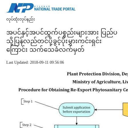
လုပ်ထုံးလုပ်နည်း
အပင်နှင့်အပင်ထွက်ပစ္စည်းများအား ပြည်ပ
သို့ပြန်လည်တင်ပို့ခွင့်ပိုးမွှားကင်းရှင်း
ကြောင်း သက်သေခံလက်မှတ်
Last Updated: 2018-09-11 09:56:06