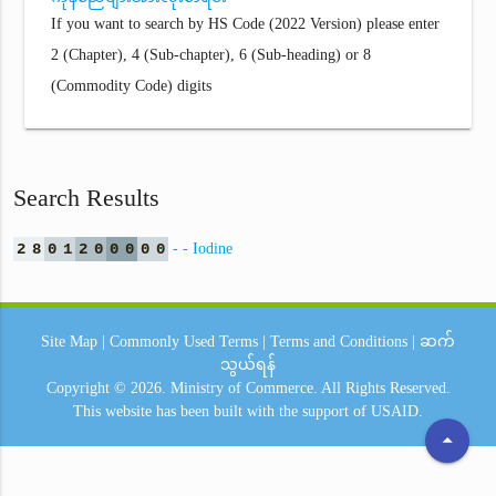
If you want to search by HS Code (2022 Version) please enter
2 (Chapter), 4 (Sub-chapter), 6 (Sub-heading) or 8
(Commodity Code) digits
Search Results
2
8
0
1
2
0
0
0
0
0
- - Iodine
Site Map
|
Commonly Used Terms
|
Terms and Conditions
|
ဆက်
သွယ်ရန်
Copyright © 2026.
Ministry of Commerce.
All Rights Reserved.
This website has been built with the support of
USAID.
arrow_drop_up