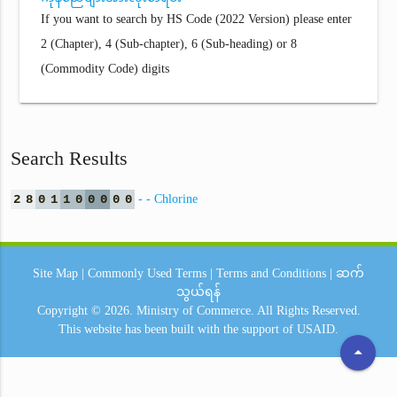
If you want to search by HS Code (2022 Version) please enter
2 (Chapter), 4 (Sub-chapter), 6 (Sub-heading) or 8
(Commodity Code) digits
Search Results
2
8
0
1
1
0
0
0
0
0
- - Chlorine
Site Map
|
Commonly Used Terms
|
Terms and Conditions
|
ဆက်
သွယ်ရန်
Copyright © 2026.
Ministry of Commerce.
All Rights Reserved.
This website has been built with the support of
USAID.
arrow_drop_up