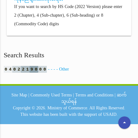
If you want to search by HS Code (2022 Version) please enter
2 (Chapter), 4 (Sub-chapter), 6 (Sub-heading) or 8
(Commodity Code) digits
Search Results
0
4
0
2
2
1
9
0
0
0
- - - - Other
Site Map
|
Commonly Used Terms
|
Terms and Conditions
|
ဆက်
သွယ်ရန်
Copyright © 2026.
Ministry of Commerce.
All Rights Reserved.
This website has been built with the support of
USAID.
arrow_drop_up