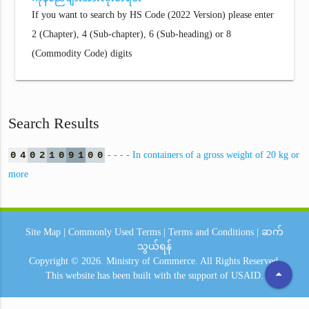
If you want to search by HS Code (2022 Version) please enter
2 (Chapter), 4 (Sub-chapter), 6 (Sub-heading) or 8
(Commodity Code) digits
Search Results
0
4
0
2
1
0
9
1
0
0
- - - - In containers of a gross weight of 20 kg or
more
Site Map
|
Commonly Used Terms
|
Terms and Conditions
|
ဆက်
သွယ်ရန်
Copyright © 2026.
Ministry of Commerce.
All Rights Reserved.
arrow_drop_up
This website has been built with the support of
USAID.