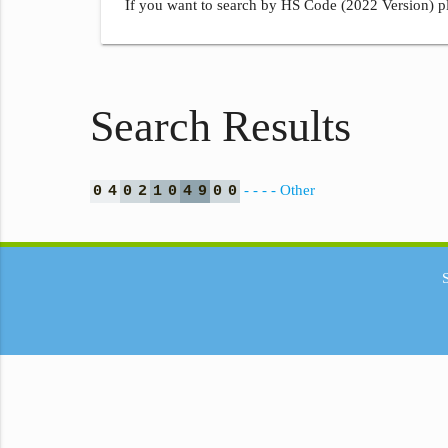
If you want to search by HS Code (2022 Version) pl
Search Results
- - - - Other
0
4
0
2
1
0
4
9
0
0