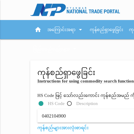
home
arrow_drop_down
အကြောင်းအရာ
ကုန်စည်ရှာဖွေခြင်း
ကု
arrow_drop_down
ပြည်ပစည်းမျဉ်းများ
ကုန်စည်ရှာဖွေခြင်း
Instructions for using commodity search function
HS Code ဖြင့် သော်လည်းကောင်း ကုန်စည်အမည် ကိုရိ
HS Code
Description
ကုန်စည်များအားလုံးစာရင်း