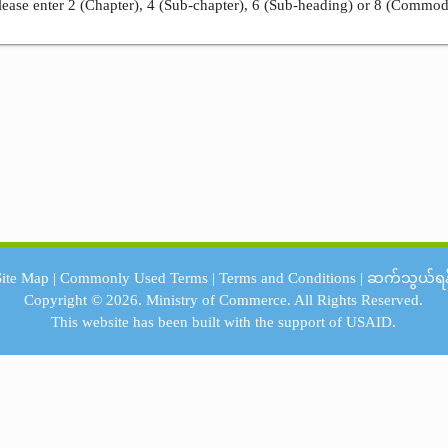
ease enter 2 (Chapter), 4 (Sub-chapter), 6 (Sub-heading) or 8 (Commod
Site Map
|
Commonly Used Terms
|
Terms and Conditions
|
ဆက်သွယ်ရန
Copyright © 2026.
Ministry of Commerce.
All Rights Reserved.
This website has been built with the support of
USAID.