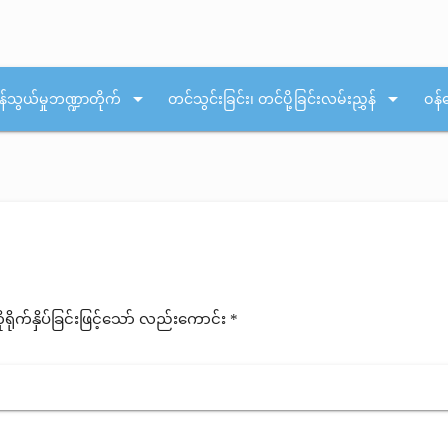
arrow_drop_down
arrow_drop_down
န်သွယ်မှုဘဏ္ဍာတိုက်
တင်သွင်းခြင်း၊ တင်ပို့ခြင်းလမ်းညွှန်
ဝန်
ုက်နှိပ်ခြင်းဖြင့်သော် လည်းကောင်း *