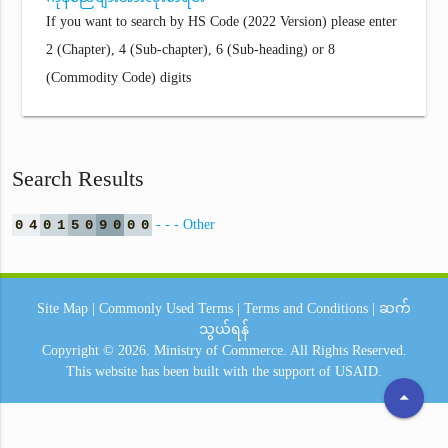
If you want to search by HS Code (2022 Version) please enter
2 (Chapter), 4 (Sub-chapter), 6 (Sub-heading) or 8
(Commodity Code) digits
Search Results
0
4
0
1
5
0
9
0
0
0
- - - Other
Site Map
|
Commonly Used Terms
|
Terms and Conditions
|
ဆက်
သွယ်ရန်
Copyright © 2026.
Ministry of Commerce.
All Rights Reserved.
This website has been built with the support of
USAID.
arrow_drop_up